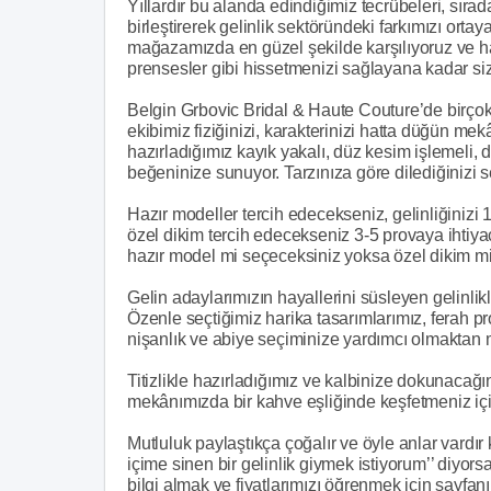
Yıllardır bu alanda edindiğimiz tecrübeleri, sıra
birleştirerek gelinlik sektöründeki farkımızı ort
mağazamızda en güzel şekilde karşılıyoruz ve hay
prensesler gibi hissetmenizi sağlayana kadar siz
Belgin Grbovic Bridal & Haute Couture’de birçok 
ekibimiz fiziğinizi, karakterinizi hatta düğün me
hazırladığımız kayık yakalı, düz kesim işlemeli, d
beğeninize sunuyor. Tarzınıza göre dilediğinizi se
Hazır modeller tercih edecekseniz, gelinliğiniz
özel dikim tercih edecekseniz 3-5 provaya ihtiy
hazır model mi seçeceksiniz yoksa özel dikim mi
Gelin adaylarımızın hayallerini süsleyen gelinlik
Özenle seçtiğimiz harika tasarımlarımız, ferah p
nişanlık ve abiye seçiminize yardımcı olmaktan 
Titizlikle hazırladığımız ve kalbinize dokunaca
mekânımızda bir kahve eşliğinde keşfetmeniz iç
Mutluluk paylaştıkça çoğalır ve öyle anlar vard
içime sinen bir gelinlik giymek istiyorum’’ diyor
bilgi almak ve fiyatlarımızı öğrenmek için sayfanı