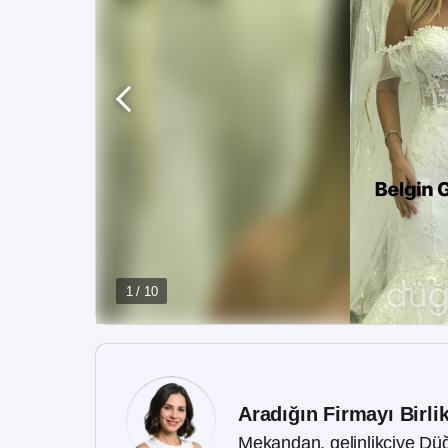
1 / 10
Aradığın Firmayı Birli
Mekandan, gelinlikçiye Düğ