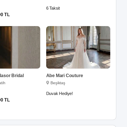
6 Taksit
00 TL
asor Bridal
Abe Mari Couture
tih
Beşiktaş
Duvak Hediye!
00 TL