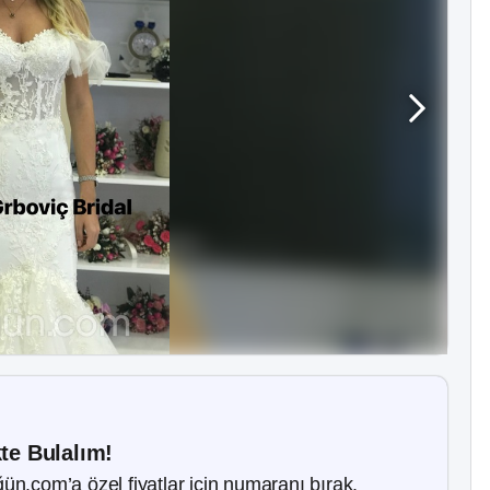
kte Bulalım!
ün.com’a özel fiyatlar için numaranı bırak.