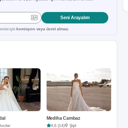
Seni Arayalım
rvisi için
komisyon veya ücret almaz.
dal
Mediha Cambaz
Avcılar
4,6 (14)
Şişli