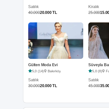
Satılık
Kiralık
40.000
20.000 TL
25.000
15.0
Gülten Moda Evi
Süveyla Bal
5,0 (14)
Bakırköy
5,0 (8)
Fa
Satılık
Satılık
30.000
20.000 TL
45.000
35.0