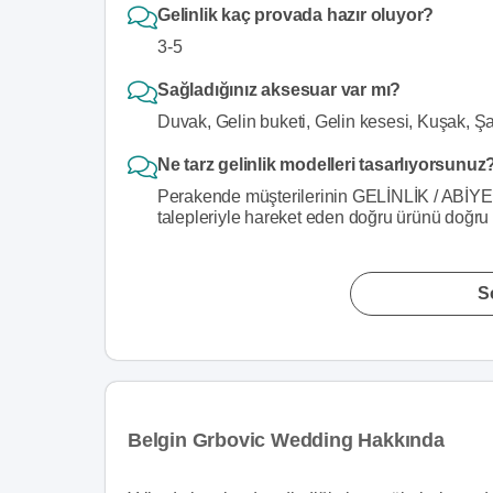
Gelinlik kaç provada hazır oluyor?
3-5
Sağladığınız aksesuar var mı?
Duvak, Gelin buketi, Gelin kesesi, Kuşak, Ş
Ne tarz gelinlik modelleri tasarlıyorsunuz
Perakende müşterilerinin GELİNLİK / ABİYE de y
talepleriyle hareket eden doğru ürünü doğru 
S
Belgin Grbovic Wedding Hakkında