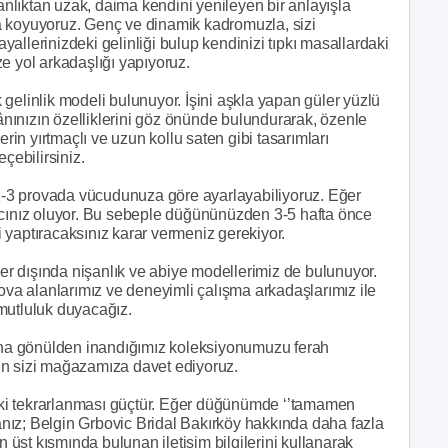
danlıktan uzak, daima kendini yenileyen bir anlayışla
aya koyuyoruz. Genç ve dinamik kadromuzla, sizi
allerinizdeki gelinliği bulup kendinizi tıpkı masallardaki
e yol arkadaşlığı yapıyoruz.
gelinlik modeli bulunuyor. İşini aşkla yapan güler yüzlü
kânınızın özelliklerini göz önünde bulundurarak, özenle
erin yırtmaçlı ve uzun kollu saten gibi tasarımları
çebilirsiniz.
i 1-3 provada vücudunuza göre ayarlayabiliyoruz. Eğer
acınız oluyor. Bu sebeple düğününüzden 3-5 hafta önce
 yaptıracaksınız karar vermeniz gerekiyor.
ler dışında nişanlık ve abiye modellerimiz de bulunuyor.
rova alanlarımız ve deneyimli çalışma arkadaşlarımız ile
mutluluk duyacağız.
ğına gönülden inandığımız koleksiyonumuzu ferah
in sizi mağazamıza davet ediyoruz.
ır ki tekrarlanması güçtür. Eğer düğünümde ‘’tamamen
sanız; Belgin Grbovic Bridal Bakırköy hakkında daha fazla
n üst kısmında bulunan iletişim bilgilerini kullanarak