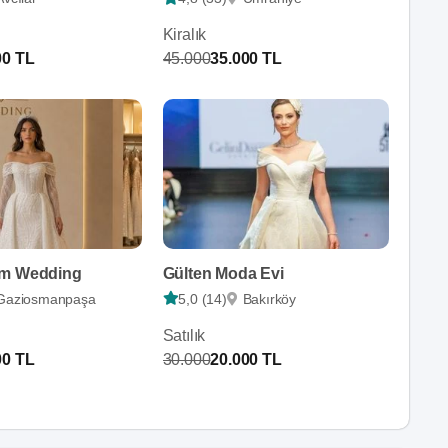
Kiralık
00 TL
45.000
35.000 TL
am Wedding
Gülten Moda Evi
Gaziosmanpaşa
5,0 (14)
Bakırköy
Satılık
00 TL
30.000
20.000 TL