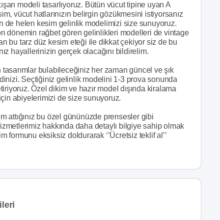
şan modeli tasarlıyoruz. Bütün vücut tipine uyan A
, vücut hatlarınızın belirgin gözükmesini istiyorsanız
çin de helen kesim gelinlik modelimizi size sunuyoruz.
son dönemin rağbet gören gelinlikleri modelleri de vintage
an bu tarz düz kesim eteği ile dikkat çekiyor siz de bu
nız hayallerinizin gerçek olacağını bildirelim.
rn tasarımlar bulabileceğiniz her zaman güncel ve şık
inizi. Seçtiğiniz gelinlik modelini 1-3 prova sonunda
iriyoruz. Özel dikim ve hazır model dışında kiralama
çin abiyelerimizi de size sunuyoruz.
m attığınız bu özel gününüzde prensesler gibi
 Hizmetlerimiz hakkında daha detaylı bilgiye sahip olmak
m formunu eksiksiz doldurarak ‘’Ücretsiz teklif al’’
leri