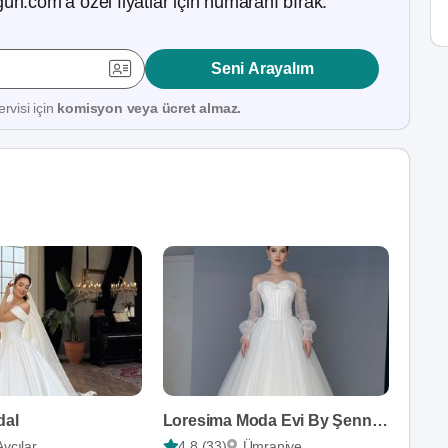
ün.com’a özel fiyatlar için numaranı bırak.
Seni Arayalım
rvisi için
komisyon veya ücret almaz.
dal
Loresima Moda Evi By Şennur Kosif
Avcılar
4,8 (33)
Ümraniye