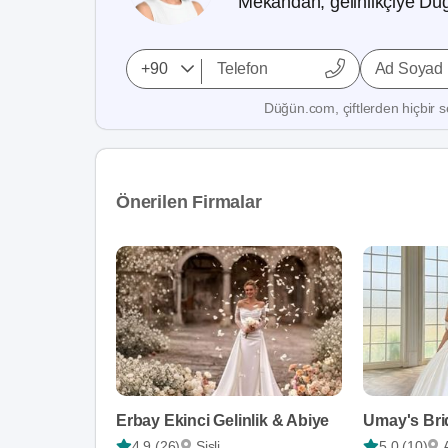
Mekandan, gelinlikçiye Düğ
Ad Soyad
Düğün.com, çiftlerden hiçbir se
Önerilen Firmalar
Erbay Ekinci Gelinlik & Abiye
Umay's Bri
4,9 (26)
Şişli
5,0 (10)