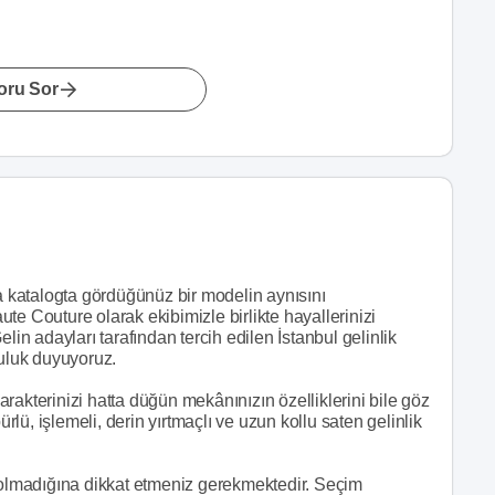
oru Sor
ya katalogta gördüğünüz bir modelin aynısını
te Couture olarak ekibimizle birlikte hayallerinizi
lin adayları tarafından tercih edilen İstanbul gelinlik
luluk duyuyoruz.
karakterinizi hatta düğün mekânınızın özelliklerini bile göz
ü, işlemeli, derin yırtmaçlı ve uzun kollu saten gelinlik
p olmadığına dikkat etmeniz gerekmektedir. Seçim