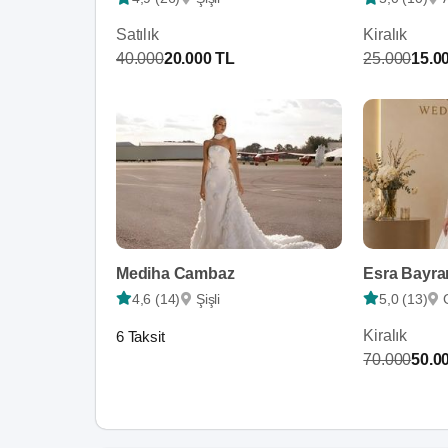
Satılık
Kiralık
40.000
20.000 TL
25.000
15.0
Mediha Cambaz
Esra Bayr
4,6 (14)
Şişli
5,0 (13)
Kiralık
6 Taksit
70.000
50.0