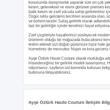
konusunda danışmanlık yaparak size en çok yakı
kesim, geleneksel ve resmi görünen prenses kesim
balık kesim ve zarif vücuda sahip gelinlerimiz i
Özgür ruhlu gelinlerin tercihleri arasında olan, 
ve bohem tarzdır. Salaş gelinlik olarak adlandırıl
tarz bir gelinliğin içinde kendinizi hayal ediyorsa
Zarif çizgileriyle hayallerinizi süsleyecek mode
ürünlerin olduğu bir mağazada bulacaksınız kend
teslim ederek sizi düğün gününüze hazır hale get
hizmetimiz de mevcuttur. Nişan ve kına geceniz i
Ayşe Öztürk Haute Couture olarak mutluluğa adı
hissedeceğiniz bir gelinlik modeli tasarlıyoruz.
istiyorsanız, sayfanın üst kısmında bulunan iletişi
butonuna tıklayabilirsiniz.
Ayşe Öztürk Haute Couture İletişim Bilgi