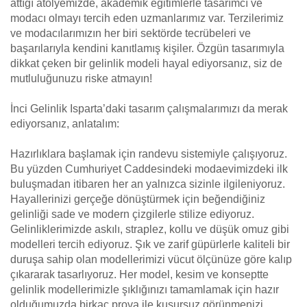
attığı atölyemizde, akademik eğitimlerle tasarımcı ve
modacı olmayı tercih eden uzmanlarımız var. Terzilerimiz
ve modacılarımızın her biri sektörde tecrübeleri ve
başarılarıyla kendini kanıtlamış kişiler. Özgün tasarımıyla
dikkat çeken bir gelinlik modeli hayal ediyorsanız, siz de
mutluluğunuzu riske atmayın!
İnci Gelinlik Isparta’daki tasarım çalışmalarımızı da merak
ediyorsanız, anlatalım:
Hazırlıklara başlamak için randevu sistemiyle çalışıyoruz.
Bu yüzden Cumhuriyet Caddesindeki modaevimizdeki ilk
buluşmadan itibaren her an yalnızca sizinle ilgileniyoruz.
Hayallerinizi gerçeğe dönüştürmek için beğendiğiniz
gelinliği sade ve modern çizgilerle stilize ediyoruz.
Gelinliklerimizde askılı, straplez, kollu ve düşük omuz gibi
modelleri tercih ediyoruz. Şık ve zarif güpürlerle kaliteli bir
duruşa sahip olan modellerimizi vücut ölçünüze göre kalıp
çıkararak tasarlıyoruz. Her model, kesim ve konseptte
gelinlik modellerimizle şıklığınızı tamamlamak için hazır
olduğumuzda birkaç prova ile kusursuz görünmenizi