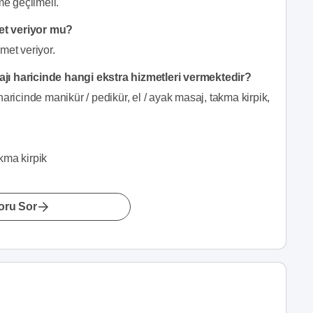
me geçilmeli.
et veriyor mu?
met veriyor.
jı haricinde hangi ekstra hizmetleri vermektedir?
aricinde manikür / pedikür, el / ayak masaj, takma kirpik,
kma kirpik
oru Sor