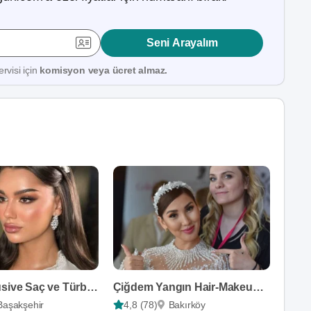
Seni Arayalım
rvisi için
komisyon veya ücret almaz.
Hazel Exclusive Saç ve Türban Tasarım
Çiğdem Yangın Hair-Makeup Artist
Başakşehir
4,8 (78)
Bakırköy