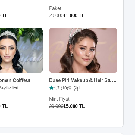
Paket
0 TL
20.000
11.000 TL
man Coiffeur
Buse Piri Makeup & Hair Studio
Beylikdüzü
4,7 (10)
Şişli
Min. Fiyat
0 TL
20.000
15.000 TL