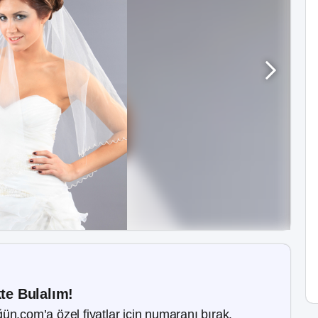
kte Bulalım!
ün.com’a özel fiyatlar için numaranı bırak.