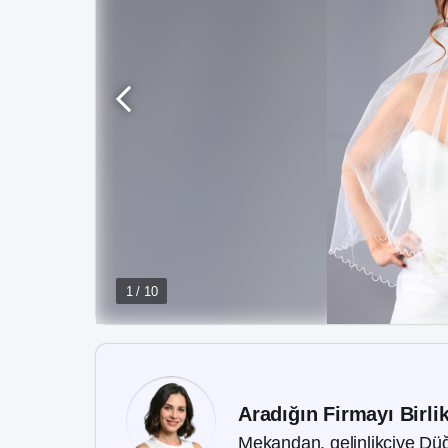
1 / 10
Aradığın Firmayı Birli
Mekandan, gelinlikçiye Düğ