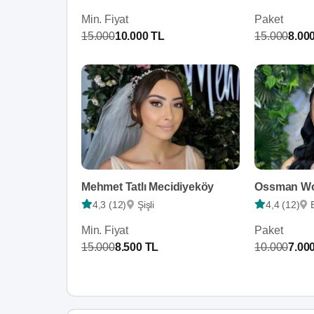
Min. Fiyat
Paket
15.000
10.000 TL
15.000
8.00
Mehmet Tatlı Mecidiyeköy
Ossman Wo
4,3 (12)
Şişli
4,4 (12)
Min. Fiyat
Paket
15.000
8.500 TL
10.000
7.00