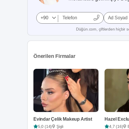
Ad Soyad
Düğün.com, çiftlerden hiçbir se
Önerilen Firmalar
Evindar Çelik Makeup Artist
5,0 (14)
Şişli
4,7 (16)