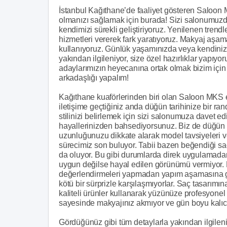
İstanbul Kağıthane’de faaliyet gösteren Saloon
olmanızı sağlamak için burada! Sizi salonumu
kendimizi sürekli geliştiriyoruz. Yenilenen trendl
hizmetleri vererek fark yaratıyoruz. Makyaj aşam
kullanıyoruz. Günlük yaşamınızda veya kendinizi
yakından ilgileniyor, size özel hazırlıklar yapıyo
adaylarımızın heyecanına ortak olmak bizim için o
arkadaşlığı yapalım!
Kağıthane kuaförlerinden biri olan Saloon MKS e
iletişime geçtiğiniz anda düğün tarihinize bir 
stilinizi belirlemek için sizi salonumuza davet e
hayallerinizden bahsediyorsunuz. Biz de düğün ko
uzunluğunuzu dikkate alarak model tavsiyeleri ver
sürecimiz son buluyor. Tabii bazen beğendiği sa
da oluyor. Bu gibi durumlarda direk uygulamada
uygun değilse hayal edilen görünümü vermiyor. B
değerlendirmeleri yapmadan yapım aşamasına g
kötü bir sürprizle karşılaşmıyorlar. Saç tasarımın
kaliteli ürünler kullanarak yüzünüze profesyonel
sayesinde makyajınız akmıyor ve gün boyu kalıcıl
Gördüğünüz gibi tüm detaylarla yakından ilgileniy