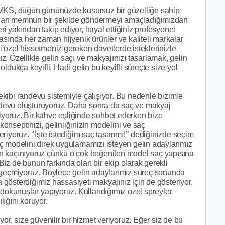
 MKS, düğün gününüzde kusursuz bir güzelliğe sahip
zdan memnun bir şekilde göndermeyi amaçladığımızdan
eri yakından takip ediyor, hayal ettiğiniz profesyonel
asında her zaman hijyenik ürünler ve kaliteli markalar
 özel hissetmeniz gereken davetlerde isteklerinizle
ruz. Özellikle gelin saçı ve makyajınızı tasarlamak, gelin
ldukça keyifli. Hadi gelin bu keyifli süreçte size yol
kibi randevu sistemiyle çalışıyor. Bu nedenle bizimle
randevu oluşturuyoruz. Daha sonra da saç ve makyaj
diyoruz. Bir kahve eşliğinde sohbet ederken bize
nseptinizi, gelinliğinizin modelini ve saç
iyoruz. ‘’İşte istediğim saç tasarımı!’’ dediğinizde seçim
ç modelini direk uygulamamızı isteyen gelin adaylarımız
n kaçınıyoruz çünkü o çok beğenilen model saç yapısına
iz de bunun farkında olan bir ekip olarak gerekli
eçmiyoruz. Böylece gelin adaylarımız süreç sonunda
a gösterdiğimiz hassasiyeti makyajınız için de gösteriyor,
 dokunuşlar yapıyoruz. Kullandığımız özel spreyler
ığını koruyor.
or, size güvenilir bir hizmet veriyoruz. Eğer siz de bu