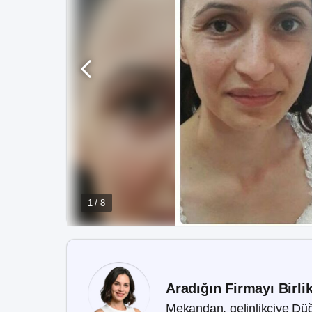
1 / 8
Aradığın Firmayı Birli
Mekandan, gelinlikçiye Düğ