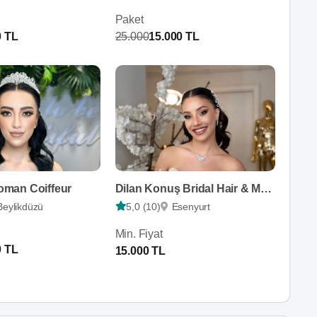
Paket
0 TL
25.000
15.000 TL
man Coiffeur
Dilan Konuş Bridal Hair & Make up Studio
Beylikdüzü
5,0 (10)
Esenyurt
Min. Fiyat
0 TL
15.000 TL