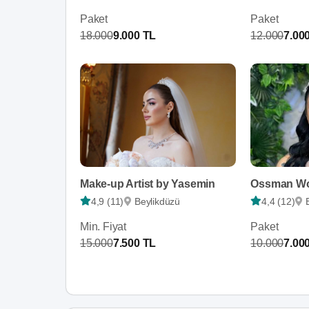
Paket
Paket
18.000
9.000 TL
12.000
7.00
Make-up Artist by Yasemin
Ossman Wo
4,9 (11)
Beylikdüzü
4,4 (12)
Min. Fiyat
Paket
15.000
7.500 TL
10.000
7.00