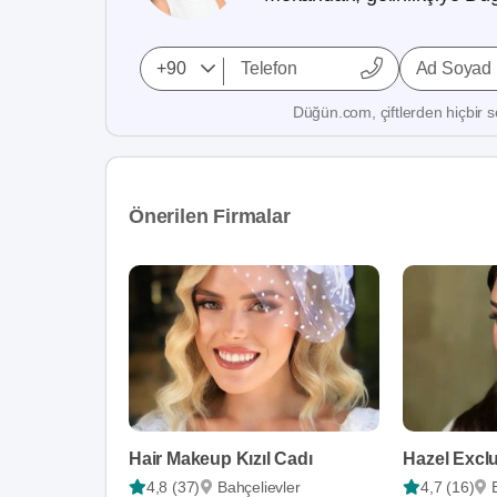
Ad Soyad
Düğün.com, çiftlerden hiçbir se
Önerilen Firmalar
Hair Makeup Kızıl Cadı
4,8 (37)
Bahçelievler
4,7 (16)