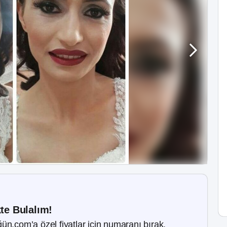
kte Bulalım!
ün.com’a özel fiyatlar için numaranı bırak.