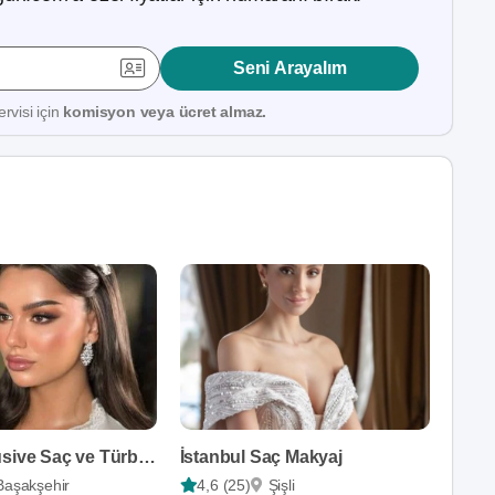
Seni Arayalım
rvisi için
komisyon veya ücret almaz.
Hazel Exclusive Saç ve Türban Tasarım
İstanbul Saç Makyaj
Başakşehir
4,6 (25)
Şişli