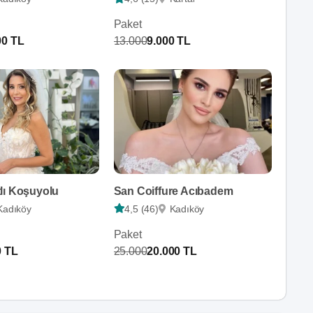
Paket
00 TL
13.000
9.000 TL
lı Koşuyolu
San Coiffure Acıbadem
Kadıköy
4,5 (46)
Kadıköy
Paket
0 TL
25.000
20.000 TL