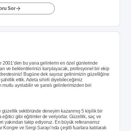
oru Sor
 2001’den bu yana gelinlerin en özel günlerinde
an ve beklentilerinizi karşılayacak, profesyonel bir ekip
drestesiniz! Bugüne dek sayısız gelinimizin güzelliğine
şahitlik ettik. Adeta sihirli diyebileceğimiz
lu ayrılabilir ve şanslı gelinlerimizden biri
güzellik sektöründe deneyim kazanmış 5 kişilik bir
ğitici gibi eğitimler de veriyorlar. Güzellik, saç ve
eri yakından takip ediyoruz. En büyük referansımız
ar Kongre ve Sergi Sarayı’nda çeşitli fuarlara katılarak