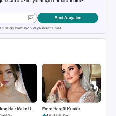
ün.com’a özel fiyatlar için numaranı bırak.
Seni Arayalım
rvisi için
komisyon veya ücret almaz.
Özlem Karakoç Hair Make Up Artist
Emre Hergül Kuaför
Kadıköy
4,6 (15)
Kartal