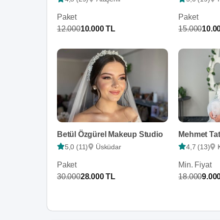
Paket
Paket
12.000
10.000 TL
15.000
10.0
Betül Özgürel Makeup Studio
Mehmet Tat
5,0 (11)
Üsküdar
4,7 (13)
Paket
Min. Fiyat
30.000
28.000 TL
18.000
9.00