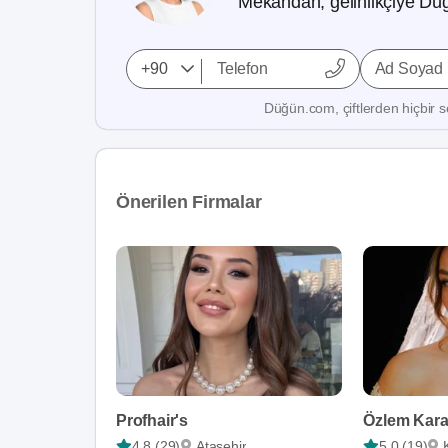
Mekandan, gelinlikçiye Düğ
Ad Soyad
Düğün.com, çiftlerden hiçbir se
Önerilen Firmalar
Profhair's
4,8 (29)
Ataşehir
5,0 (19)