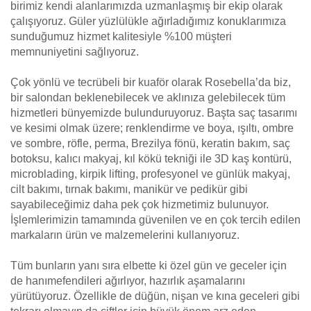
birimiz kendi alanlarımızda uzmanlaşmış bir ekip olarak
çalışıyoruz. Güler yüzlülükle ağırladığımız konuklarımıza
sunduğumuz hizmet kalitesiyle %100 müşteri
memnuniyetini sağlıyoruz.
Çok yönlü ve tecrübeli bir kuaför olarak Rosebella’da biz,
bir salondan beklenebilecek ve aklınıza gelebilecek tüm
hizmetleri bünyemizde bulunduruyoruz. Başta saç tasarımı
ve kesimi olmak üzere; renklendirme ve boya, ışıltı, ombre
ve sombre, röfle, perma, Brezilya fönü, keratin bakım, saç
botoksu, kalıcı makyaj, kıl kökü tekniği ile 3D kaş kontürü,
microblading, kirpik lifting, profesyonel ve günlük makyaj,
cilt bakımı, tırnak bakımı, manikür ve pedikür gibi
sayabileceğimiz daha pek çok hizmetimiz bulunuyor.
İşlemlerimizin tamamında güvenilen ve en çok tercih edilen
markaların ürün ve malzemelerini kullanıyoruz.
Tüm bunların yanı sıra elbette ki özel gün ve geceler için
de hanımefendileri ağırlıyor, hazırlık aşamalarını
yürütüyoruz. Özellikle de düğün, nişan ve kına geceleri gibi