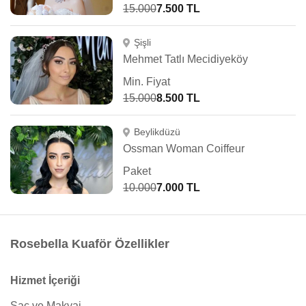
15.000
7.500 TL
Şişli
Mehmet Tatlı Mecidiyeköy
Min. Fiyat
15.000
8.500 TL
Beylikdüzü
Ossman Woman Coiffeur
Paket
10.000
7.000 TL
Rosebella Kuaför Özellikler
Hizmet İçeriği
Saç ve Makyaj