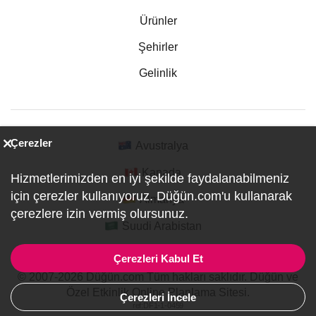
Ürünler
Şehirler
Gelinlik
Çerezler
Avustralya
Kanada
Hizmetlerimizden en iyi şekilde faydalanabilmeniz
için çerezler kullanıyoruz. Düğün.com'u kullanarak
Almanya
çerezlere izin vermiş olursunuz.
Suudi Arabistan
Çerezleri Kabul Et
© 2007-2026 Düğün.com Tüm hakları saklıdır. Düğün ve
Özel Etkinlik Online Planlama Sitesi.
Çerezleri İncele
ref:DF1-1-0459