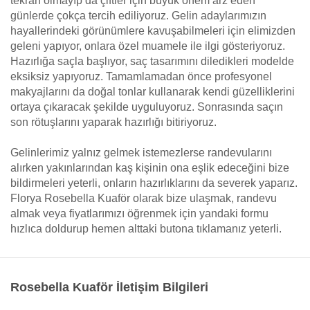
tekrarı olmayıp da çiftler için büyük önem arz eden
günlerde çokça tercih ediliyoruz. Gelin adaylarımızın
hayallerindeki görünümlere kavuşabilmeleri için elimizden
geleni yapıyor, onlara özel muamele ile ilgi gösteriyoruz.
Hazırlığa saçla başlıyor, saç tasarımını diledikleri modelde
eksiksiz yapıyoruz. Tamamlamadan önce profesyonel
makyajlarını da doğal tonlar kullanarak kendi güzelliklerini
ortaya çıkaracak şekilde uyguluyoruz. Sonrasında saçın
son rötuşlarını yaparak hazırlığı bitiriyoruz.
Gelinlerimiz yalnız gelmek istemezlerse randevularını
alırken yakınlarından kaş kişinin ona eşlik edeceğini bize
bildirmeleri yeterli, onların hazırlıklarını da severek yaparız.
Florya Rosebella Kuaför olarak bize ulaşmak, randevu
almak veya fiyatlarımızı öğrenmek için yandaki formu
hızlıca doldurup hemen alttaki butona tıklamanız yeterli.
Rosebella Kuaför İletişim Bilgileri