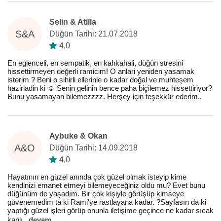
Selin & Atilla
S&A
Düğün Tarihi: 21.07.2018
4,0
En eglenceli, en sempatik, en kahkahali, düğün stresini
hissettirmeyen değerli ramicim! O anlari yeniden yasamak
isterim ? Beni o sihirli ellerinle o kadar doğal ve muhteşem
hazirladin ki ☺ Senin gelinin bence paha biçilemez hissettiriyor?
Bunu yasamayan bilemezzzz. Herşey için teşekkür ederim..
Aybuke & Okan
A&O
Düğün Tarihi: 14.09.2018
4,0
Hayatının en güzel anında çok güzel olmak isteyip kime
kendinizi emanet etmeyi bilemeyeceğiniz oldu mu? Evet bunu
düğünüm de yaşadım. Bir çok kişiyle görüşüp kimseye
güvenemedim ta ki Rami'ye rastlayana kadar. ?Sayfasın da ki
yaptığı güzel işleri görüp onunla iletişime geçince ne kadar sıcak
kanlı
...
devam