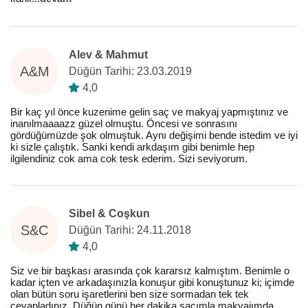
Alev & Mahmut
A&M
Düğün Tarihi: 23.03.2019
4,0
Bir kaç yıl önce kuzenime gelin saç ve makyaj yapmıştınız ve
inanılmaaaazz güzel olmuştu. Öncesi ve sonrasını
gördüğümüzde şok olmuştuk. Aynı değişimi bende istedim ve iyi
ki sizle çalıştık. Sanki kendi arkdaşım gibi benimle hep
ilgilendiniz cok ama cok tesk ederim. Sizi seviyorum.
Sibel & Coşkun
S&C
Düğün Tarihi: 24.11.2018
4,0
Siz ve bir başkası arasında çok kararsız kalmıştım. Benimle o
kadar içten ve arkadaşınızla konuşur gibi konuştunuz ki; içimde
olan bütün soru işaretlerini ben size sormadan tek tek
cevapladınız. Düğün günü her dakika saçımla makyajımda