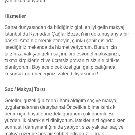
yanınızda oluyorum.
Hizmetler
Sanat dünyasından da bildiğiniz gibi, en iyi gelin makyajı
İstanbul’da Ramadan Çağlar Bozacı’nın dokunuşlarıyla bir
başka! Ama hiç merak etmeyin, çünkü şehir dışında
istediğiniz mekanda da hizmet veriyorum. Bunun için
tarzınıza yakışan gelin saçını, profesyonel makyajınızı,
takma kirpiklerinizi ve ücretsiz provanızı sizinle birlikte
planlıyorum. Böylece o çok özel gün gelip çattığında
kusursuz görüneceğinizi zaten biliyorsunuz!
Saç / Makyaj Tarzı
Gelelim, güzelliğinizden ilham aldığım saç ve makyaj
uygulamalarının detaylarına! Öncelikle bilmelisiniz ki
benim için hayallerinizdeki görünüm çok önemli. Bu
yüzden ilk olarak sizi dinliyorum. İsteklerinizi öğrendikten
sonra stil danışmanlığını da yapıyor, size yakışan saç ve
makyaj üzerine hoş bir sohbet ediyoruz. Tırnak