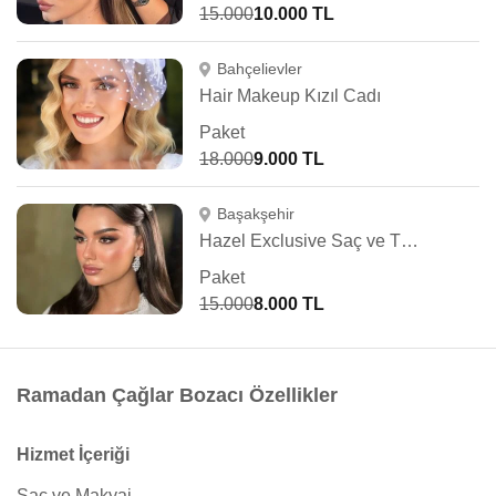
15.000
10.000 TL
Bahçelievler
Hair Makeup Kızıl Cadı
Paket
18.000
9.000 TL
Başakşehir
Hazel Exclusive Saç ve Türban Tasarım
Paket
15.000
8.000 TL
Ramadan Çağlar Bozacı Özellikler
Hizmet İçeriği
Saç ve Makyaj