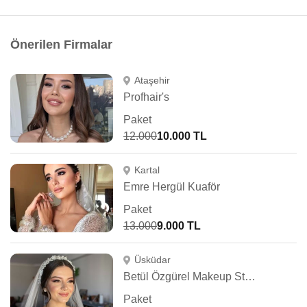
Önerilen Firmalar
Ataşehir
Profhair's
Paket
12.000
10.000 TL
Kartal
Emre Hergül Kuaför
Paket
13.000
9.000 TL
Üsküdar
Betül Özgürel Makeup Studio
Paket