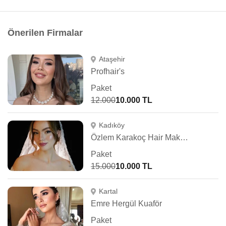
Önerilen Firmalar
Ataşehir
Profhair's
Paket
12.000
10.000 TL
Kadıköy
Özlem Karakoç Hair Make Up Artist
Paket
15.000
10.000 TL
Kartal
Emre Hergül Kuaför
Paket