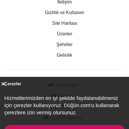
İletişim
Gizlilik ve Kullanım
Site Haritası
Ürünler
Şehirler
Gelinlik
Çerezler
Avustralya
Kanada
Hizmetlerimizden en iyi şekilde faydalanabilmeniz
için çerezler kullanıyoruz. Düğün.com'u kullanarak
Almanya
çerezlere izin vermiş olursunuz.
Suudi Arabistan