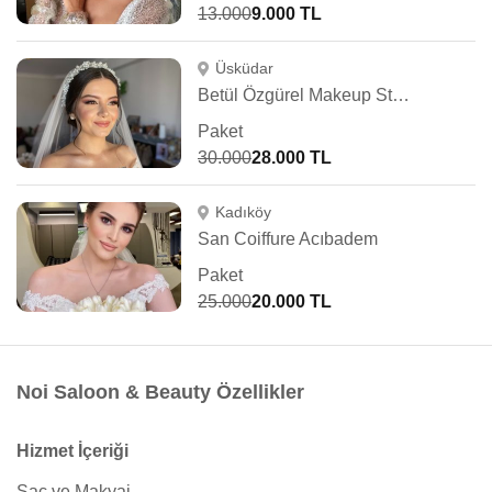
13.000
9.000 TL
Üsküdar
Betül Özgürel Makeup Studio
Paket
30.000
28.000 TL
Kadıköy
San Coiffure Acıbadem
Paket
25.000
20.000 TL
Noi Saloon & Beauty Özellikler
Hizmet İçeriği
Saç ve Makyaj