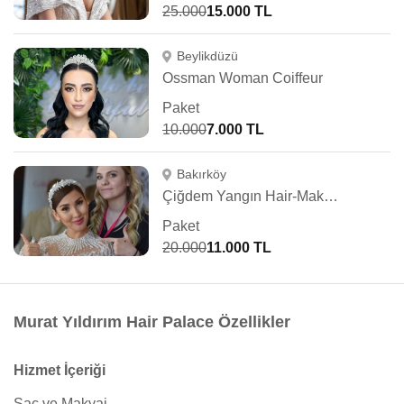
25.000
15.000 TL
Beylikdüzü
Ossman Woman Coiffeur
Paket
10.000
7.000 TL
Bakırköy
Çiğdem Yangın Hair-Makeup Artist
Paket
20.000
11.000 TL
Murat Yıldırım Hair Palace Özellikler
Hizmet İçeriği
Saç ve Makyaj