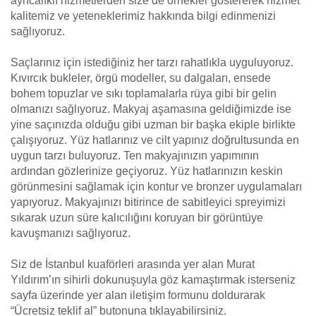
ayrıcalıklı hizmetlerden size de örnekler göstererek hizmet
kalitemiz ve yeteneklerimiz hakkında bilgi edinmenizi
sağlıyoruz.
Saçlarınız için istediğiniz her tarzı rahatlıkla uyguluyoruz.
Kıvırcık bukleler, örgü modeller, su dalgaları, ensede
bohem topuzlar ve sıkı toplamalarla rüya gibi bir gelin
olmanızı sağlıyoruz. Makyaj aşamasına geldiğimizde ise
yine saçınızda olduğu gibi uzman bir başka ekiple birlikte
çalışıyoruz. Yüz hatlarınız ve cilt yapınız doğrultusunda en
uygun tarzı buluyoruz. Ten makyajınızın yapımının
ardından gözlerinize geçiyoruz. Yüz hatlarınızın keskin
görünmesini sağlamak için kontur ve bronzer uygulamaları
yapıyoruz. Makyajınızı bitirince de sabitleyici spreyimizi
sıkarak uzun süre kalıcılığını koruyan bir görüntüye
kavuşmanızı sağlıyoruz.
Siz de İstanbul kuaförleri arasında yer alan Murat
Yıldırım’ın sihirli dokunuşuyla göz kamaştırmak isterseniz
sayfa üzerinde yer alan iletişim formunu doldurarak
“Ücretsiz teklif al” butonuna tıklayabilirsiniz.