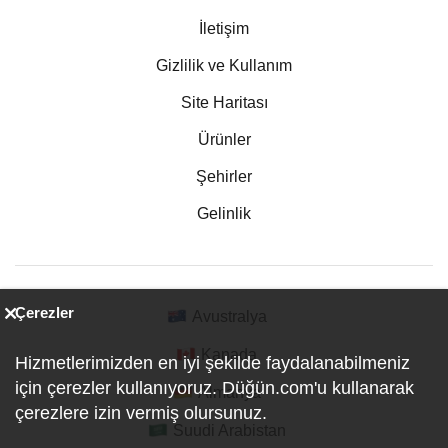
İletişim
Gizlilik ve Kullanım
Site Haritası
Ürünler
Şehirler
Gelinlik
Çerezler
Avustralya
Kanada
Hizmetlerimizden en iyi şekilde faydalanabilmeniz
için çerezler kullanıyoruz. Düğün.com'u kullanarak
Almanya
çerezlere izin vermiş olursunuz.
Suudi Arabistan