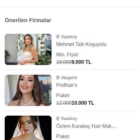
Önerilen Firmalar
Kadıköy
Mehmet Tatlı Koşuyolu
Min. Fiyat
18.000
9.000 TL
Ataşehir
Profhair's
Paket
12.000
10.000 TL
Kadıköy
Özlem Karakoç Hair Make Up Artist
Paket