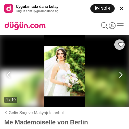
Uygulamada daha kolay!
İNDİR
Düğün.com uygulamasında aç
1 / 10
Gelin Saçı ve Makyajı İstanbul
Me Mademoiselle von Berlin