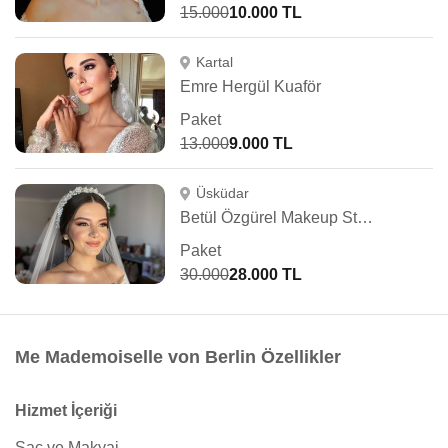
15.000
10.000 TL
Kartal
Emre Hergül Kuaför
Paket
13.000
9.000 TL
Üsküdar
Betül Özgürel Makeup Studio
Paket
30.000
28.000 TL
Me Mademoiselle von Berlin Özellikler
Hizmet İçeriği
Saç ve Makyaj