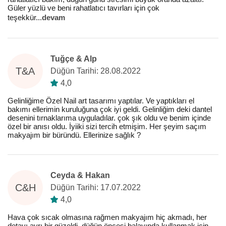
Güler yüzlü ve beni rahatlatıcı tavırları için çok
teşekkür
...
devam
Tuğçe & Alp
T&A
Düğün Tarihi: 28.08.2022
4,0
Gelinliğime Özel Nail art tasarımı yaptılar. Ve yaptıkları el
bakımı ellerimin kuruluğuna çok iyi geldi. Gelinliğim deki dantel
desenini tırnaklarıma uyguladılar. çok şık oldu ve benim içinde
özel bir anısı oldu. İyiiki sizi tercih etmişim. Her şeyim saçım
makyajım bir büründü. Ellerinize sağlık ?
Ceyda & Hakan
C&H
Düğün Tarihi: 17.07.2022
4,0
Hava çok sıcak olmasına rağmen makyajım hiç akmadı, her
detayı ayrı bir güzeldi, düğün öncesi balayında kullanmak için