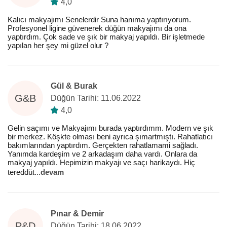
4,0
Kalıcı makyajımı Senelerdir Suna hanıma yaptırıyorum.
Profesyonel ligine güvenerek düğün makyajımı da ona
yaptırdım. Çok sade ve şık bir makyaj yapıldı. Bir işletmede
yapılan her şey mi güzel olur ?
Gül & Burak
G&B
Düğün Tarihi: 11.06.2022
4,0
Gelin saçımı ve Makyajımı burada yaptırdımm. Modern ve şık
bir merkez. Köşkte olması beni ayrıca şımartmıştı. Rahatlatıcı
bakımlarından yaptırdım. Gerçekten rahatlamami sağladı.
Yanımda kardeşim ve 2 arkadaşım daha vardı. Onlara da
makyaj yapıldı. Hepimizin makyajı ve saçı harikaydı. Hiç
tereddüt
...
devam
Pınar & Demir
P&D
Düğün Tarihi: 18.06.2022