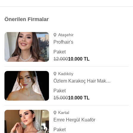
Önerilen Firmalar
Ataşehir
Profhair's
Paket
12.000
10.000 TL
Kadıköy
Özlem Karakoç Hair Make Up Artist
Paket
15.000
10.000 TL
Kartal
Emre Hergül Kuaför
Paket