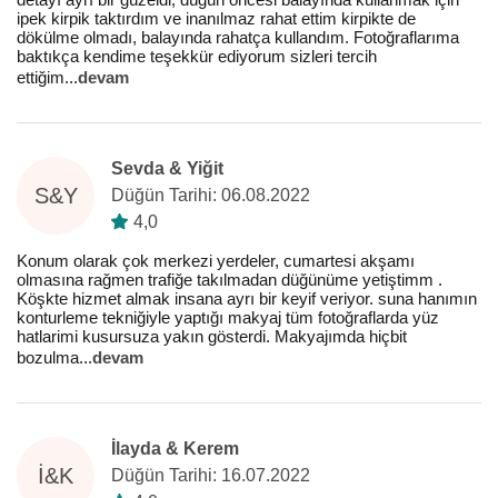
ipek kirpik taktırdım ve inanılmaz rahat ettim kirpikte de
dökülme olmadı, balayında rahatça kullandım. Fotoğraflarıma
baktıkça kendime teşekkür ediyorum sizleri tercih
ettiğim
...
devam
Sevda & Yiğit
S&Y
Düğün Tarihi: 06.08.2022
4,0
Konum olarak çok merkezi yerdeler, cumartesi akşamı
olmasına rağmen trafiğe takılmadan düğünüme yetiştimm .
Köşkte hizmet almak insana ayrı bir keyif veriyor. suna hanımın
konturleme tekniğiyle yaptığı makyaj tüm fotoğraflarda yüz
hatlarimi kusursuza yakın gösterdi. Makyajımda hiçbit
bozulma
...
devam
İlayda & Kerem
İ&K
Düğün Tarihi: 16.07.2022