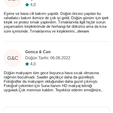
4,0
Eşime ve bana cilt bakımı yapıldı. Düğün öncesi yapılan bu
rahatlatıcı bakım ikimize de çok iyi geldi. Düğün günüm için ipek
kirpik ve protez tırnak yaptırdım. Tırnaklarınla ilgili hiçbir sorun
yaşamadım kirpiklerimde de herhangi bir dökümü ama da kısa
süre içerisinde. Tırnaklarıma ve kirpiklerimi
...
devam
Gonca & Can
G&C
Düğün Tarihi: 06.08.2022
4,0
Düğün makyajım tüm gece boyunca hava sıcak olmasına
rağmen bozulmadı. Saatler geçtikçe daha da güzelleşti.
Fotoğraflar da makyajım olduğundan daha guzel çıkmıştı.
Fotoğraf çekimleri için Suna hanım HD makyaj tekniği
uyguladı.Çok memnun kaldım. Teşekkür ederim emeğinize..