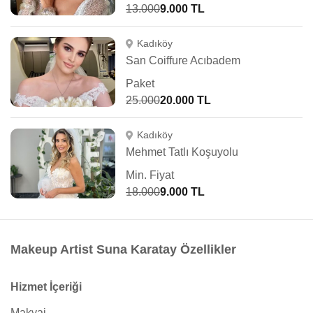
13.000
9.000 TL
Kadıköy
San Coiffure Acıbadem
Paket
25.000
20.000 TL
Kadıköy
Mehmet Tatlı Koşuyolu
Min. Fiyat
18.000
9.000 TL
Makeup Artist Suna Karatay Özellikler
Hizmet İçeriği
Makyaj