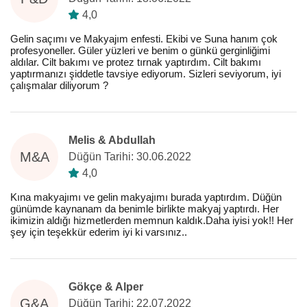
4,0
Gelin saçımı ve Makyajım enfesti. Ekibi ve Suna hanım çok
profesyoneller. Güler yüzleri ve benim o günkü gerginliğimi
aldılar. Cilt bakımı ve protez tırnak yaptırdım. Cilt bakımı
yaptırmanızı şiddetle tavsiye ediyorum. Sizleri seviyorum, iyi
çalışmalar diliyorum ?
Melis & Abdullah
M&A
Düğün Tarihi: 30.06.2022
4,0
Kına makyajımı ve gelin makyajımı burada yaptırdım. Düğün
günümde kaynanam da benimle birlikte makyaj yaptırdı. Her
ikimizin aldığı hizmetlerden memnun kaldık.Daha iyisi yok!! Her
şey için teşekkür ederim iyi ki varsınız..
Gökçe & Alper
G&A
Düğün Tarihi: 22.07.2022