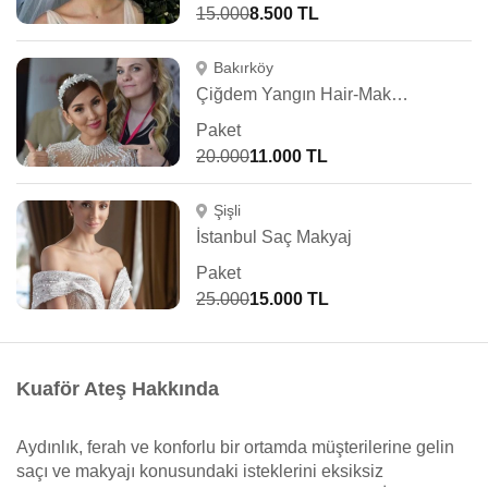
15.000
8.500 TL
Bakırköy
Çiğdem Yangın Hair-Makeup Artist
Paket
20.000
11.000 TL
Şişli
İstanbul Saç Makyaj
Paket
25.000
15.000 TL
Kuaför Ateş Hakkında
Aydınlık, ferah ve konforlu bir ortamda müşterilerine gelin
saçı ve makyajı konusundaki isteklerini eksiksiz