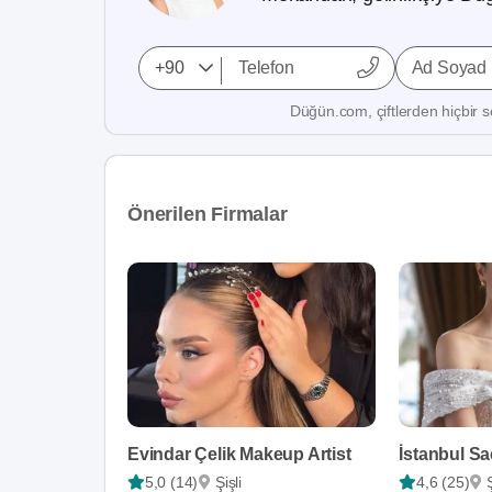
Ad Soyad
Düğün.com, çiftlerden hiçbir se
Önerilen Firmalar
Evindar Çelik Makeup Artist
İstanbul S
5,0 (14)
Şişli
4,6 (25)