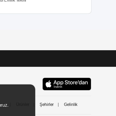
l Evlilik Teklifi
tası
Ürünler
Şehirler
Gelinlik
oruz.