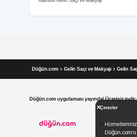
İstanbul Gelin Saçı ve Makyajı
Düğün.com
Gelin Saçı ve Makyajı
Gelin Saç
Düğün.com uygulaması yayında! Ücretsiz indir:
Çerezler
Firmalar İçin
Hizmetlerimiz
Düğün.com'u k