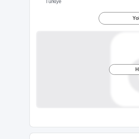
Türkiye
Yol
H