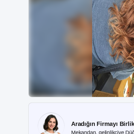
Aradığın Firmayı Birli
Mekandan, gelinlikçiye Düğ