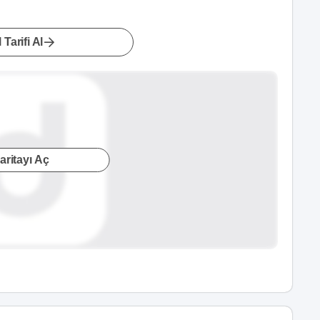
 Tarifi Al
aritayı Aç