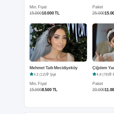
Min. Fiyat
Paket
15.000
10.000 TL
25.000
15.0
Mehmet Tatlı Mecidiyeköy
4,3 (12)
Şişli
4,8 (78)
Min. Fiyat
Paket
15.000
8.500 TL
20.000
11.0