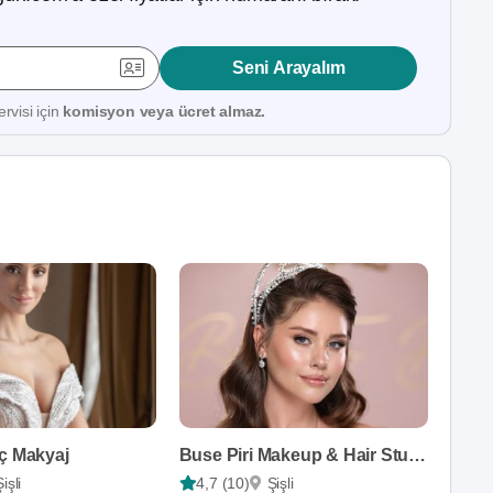
Seni Arayalım
rvisi için
komisyon veya ücret almaz.
aç Makyaj
Buse Piri Makeup & Hair Studio
Şişli
4,7 (10)
Şişli