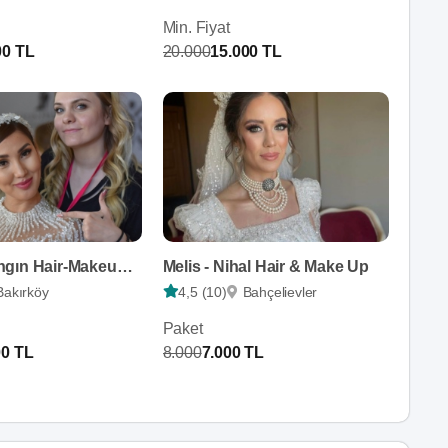
Min. Fiyat
00 TL
20.000
15.000 TL
Çiğdem Yangın Hair-Makeup Artist
Melis - Nihal Hair & Make Up
Bakırköy
4,5 (10)
Bahçelievler
Paket
00 TL
8.000
7.000 TL