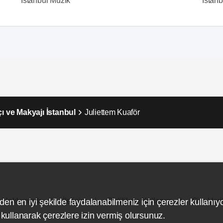
İstanbul Müzik
İstanbu
ı ve Makyajı İstanbul
Juliettem Kuaför
Hakkımızda
İletişim
Gizlilik ve Kullanım
Site Hari
den en iyi şekilde faydalanabilmeniz için çerezler kullanıy
ullanarak çerezlere izin vermiş olursunuz.