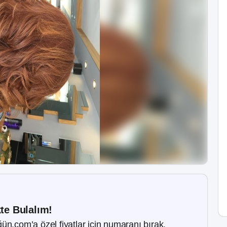
kte Bulalım!
ün.com’a özel fiyatlar için numaranı bırak.