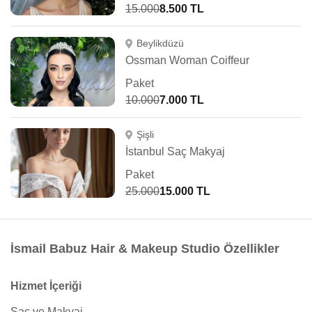
15.000
8.500 TL
Beylikdüzü
Ossman Woman Coiffeur
Paket
10.000
7.000 TL
Şişli
İstanbul Saç Makyaj
Paket
25.000
15.000 TL
İsmail Babuz Hair & Makeup Studio Özellikler
Hizmet İçeriği
Saç ve Makyaj