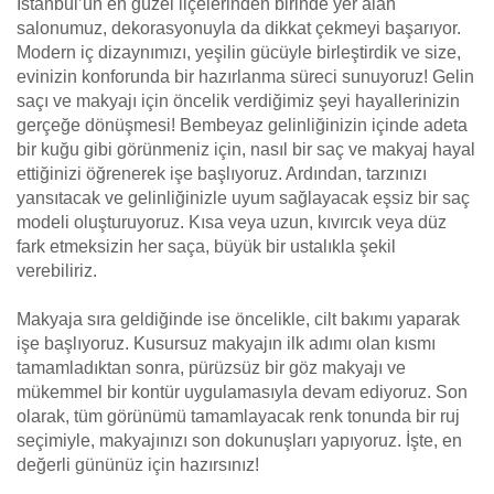
İstanbul’un en güzel ilçelerinden birinde yer alan
salonumuz, dekorasyonuyla da dikkat çekmeyi başarıyor.
Modern iç dizaynımızı, yeşilin gücüyle birleştirdik ve size,
evinizin konforunda bir hazırlanma süreci sunuyoruz! Gelin
saçı ve makyajı için öncelik verdiğimiz şeyi hayallerinizin
gerçeğe dönüşmesi! Bembeyaz gelinliğinizin içinde adeta
bir kuğu gibi görünmeniz için, nasıl bir saç ve makyaj hayal
ettiğinizi öğrenerek işe başlıyoruz. Ardından, tarzınızı
yansıtacak ve gelinliğinizle uyum sağlayacak eşsiz bir saç
modeli oluşturuyoruz. Kısa veya uzun, kıvırcık veya düz
fark etmeksizin her saça, büyük bir ustalıkla şekil
verebiliriz.
Makyaja sıra geldiğinde ise öncelikle, cilt bakımı yaparak
işe başlıyoruz. Kusursuz makyajın ilk adımı olan kısmı
tamamladıktan sonra, pürüzsüz bir göz makyajı ve
mükemmel bir kontür uygulamasıyla devam ediyoruz. Son
olarak, tüm görünümü tamamlayacak renk tonunda bir ruj
seçimiyle, makyajınızı son dokunuşları yapıyoruz. İşte, en
değerli gününüz için hazırsınız!