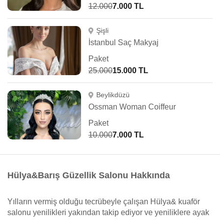
12.000
7.000 TL
Şişli
İstanbul Saç Makyaj
Paket
25.000
15.000 TL
Beylikdüzü
Ossman Woman Coiffeur
Paket
10.000
7.000 TL
Hülya&Barış Güzellik Salonu Hakkında
Yılların vermiş olduğu tecrübeyle çalışan Hülya& kuaför
salonu yenilikleri yakından takip ediyor ve yeniliklere ayak