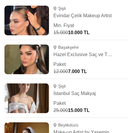
Şişli
Evindar Çelik Makeup Artist
Min. Fiyat
15.000
10.000 TL
Başakşehir
Hazel Exclusive Saç ve Türban Tasarım
Paket
12.000
7.000 TL
Şişli
İstanbul Saç Makyaj
Paket
25.000
15.000 TL
Beylikdüzü
Make-up Artist by Yasemin