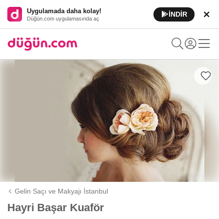
Uygulamada daha kolay!
İNDİR
Düğün.com uygulamasında aç
Gelin Saçı ve Makyajı İstanbul
Hayri Başar Kuaför