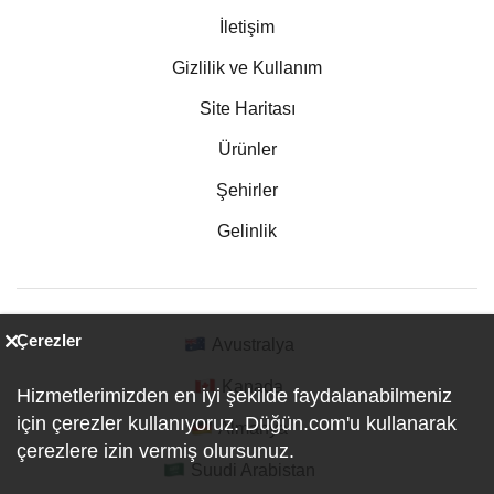
İletişim
Gizlilik ve Kullanım
Site Haritası
Ürünler
Şehirler
Gelinlik
Çerezler
Avustralya
Kanada
Hizmetlerimizden en iyi şekilde faydalanabilmeniz
için çerezler kullanıyoruz. Düğün.com'u kullanarak
Almanya
çerezlere izin vermiş olursunuz.
Suudi Arabistan