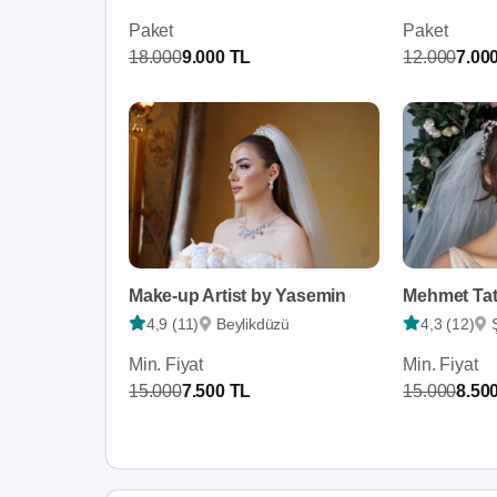
Paket
Paket
18.000
9.000 TL
12.000
7.00
Make-up Artist by Yasemin
Mehmet Tat
4,9 (11)
Beylikdüzü
4,3 (12)
Min. Fiyat
Min. Fiyat
15.000
7.500 TL
15.000
8.50