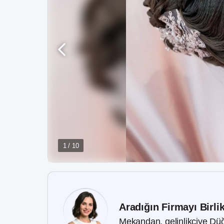
1 / 10
Aradığın Firmayı Birli
Mekandan, gelinlikçiye Düğ