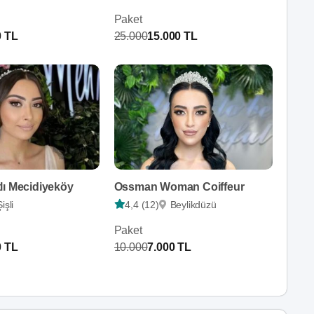
Paket
0 TL
25.000
15.000 TL
lı Mecidiyeköy
Ossman Woman Coiffeur
Şişli
4,4 (12)
Beylikdüzü
Paket
0 TL
10.000
7.000 TL