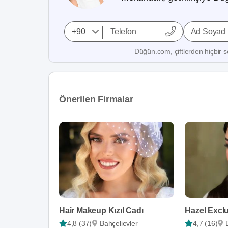
Ad Soyad
Düğün.com, çiftlerden hiçbir se
Önerilen Firmalar
Hair Makeup Kızıl Cadı
4,8 (37)
Bahçelievler
4,7 (16)