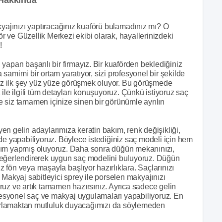
kyajınızı yaptıracağınız kuaförü bulamadınız mı? O
 ve Güzellik Merkezi ekibi olarak, hayallerinizdeki
!
yapan başarılı bir firmayız. Bir kuaförden beklediğiniz
samimi bir ortam yaratıyor, sizi profesyonel bir şekilde
z ilk şey yüz yüze görüşmek oluyor. Bu görüşmede
ile ilgili tüm detayları konuşuyoruz. Çünkü istiyoruz saç
ve siz tamamen içinize sinen bir görünümle ayrılın
n gelin adaylarımıza keratin bakım, renk değişikliği,
de yapabiliyoruz. Böylece istediğiniz saç modeli için hem
kım yapmış oluyoruz. Daha sonra düğün mekanınızı,
zi değerlendirerek uygun saç modelini buluyoruz. Düğün
iz fön veya maşayla başlıyor hazırlıklara. Saçlarınızı
 Makyaj sabitleyici sprey ile porselen makyajınızı
ruz ve artık tamamen hazırsınız. Ayrıca sadece gelin
ofesyonel saç ve makyaj uygulamaları yapabiliyoruz. En
ağırlamaktan mutluluk duyacağımızı da söylemeden