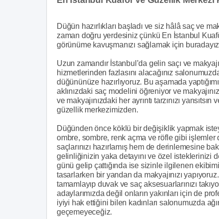
Düğün hazırlıkları başladı ve siz hâlâ saç ve ma
zaman doğru yerdesiniz çünkü En İstanbul Kuaför
görünüme kavuşmanızı sağlamak için buradayız
Uzun zamandır İstanbul’da gelin saçı ve makyajı 
hizmetlerinden fazlasını alacağınız salonumuzda 
düğününüze hazırlıyoruz. Bu aşamada yaptığımı
aklınızdaki saç modelini öğreniyor ve makyajınız 
ve makyajınızdaki her ayrıntı tarzınızı yansıtsın 
güzellik merkezimizden.
Düğünden önce köklü bir değişiklik yapmak isteye
ombre, sombre, renk açma ve röfle gibi işlemler 
saçlarınızı hazırlamış hem de derinlemesine ba
gelinliğinizin yaka detayını ve özel isteklerini
günü gelip çattığında ise sizinle ilgilenen ekibim
tasarlarken bir yandan da makyajınızı yapıyoruz.
tamamlayıp duvak ve saç aksesuarlarınızı takıyo
adaylarımızda değil onların yakınları için de pr
iyiyi hak ettiğini bilen kadınları salonumuzda 
geçemeyeceğiz.