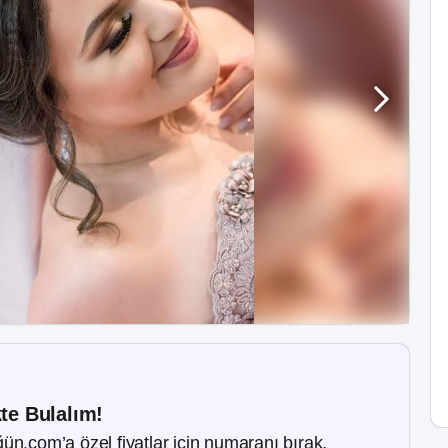
kte Bulalım!
ün.com’a özel fiyatlar için numaranı bırak.