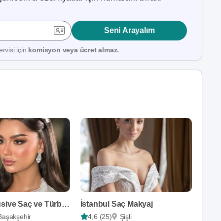
Seni Arayalım
rvisi için
komisyon veya ücret almaz.
Hazel Exclusive Saç ve Türban Tasarım
İstanbul Saç Makyaj
Başakşehir
4,6 (25)
Şişli