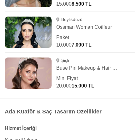
15.000
8.500 TL
Beylikdüzü
Ossman Woman Coiffeur
Paket
10.000
7.000 TL
Şişli
Buse Piri Makeup & Hair Studio
Min. Fiyat
20.000
15.000 TL
Ada Kuaför & Saç Tasarım Özellikler
Hizmet İçeriği
Saç ve Makyaj