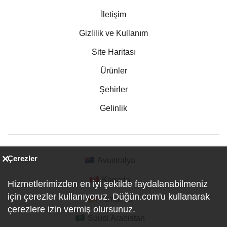
İletişim
Gizlilik ve Kullanım
Site Haritası
Ürünler
Şehirler
Gelinlik
Çerezler
Avustralya
Kanada
Hizmetlerimizden en iyi şekilde faydalanabilmeniz
için çerezler kullanıyoruz. Düğün.com'u kullanarak
Almanya
çerezlere izin vermiş olursunuz.
Suudi Arabistan