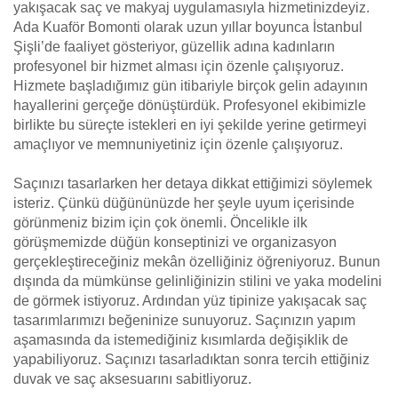
yakışacak saç ve makyaj uygulamasıyla hizmetinizdeyiz.
Ada Kuaför Bomonti olarak uzun yıllar boyunca İstanbul
Şişli’de faaliyet gösteriyor, güzellik adına kadınların
profesyonel bir hizmet alması için özenle çalışıyoruz.
Hizmete başladığımız gün itibariyle birçok gelin adayının
hayallerini gerçeğe dönüştürdük. Profesyonel ekibimizle
birlikte bu süreçte istekleri en iyi şekilde yerine getirmeyi
amaçlıyor ve memnuniyetiniz için özenle çalışıyoruz.
Saçınızı tasarlarken her detaya dikkat ettiğimizi söylemek
isteriz. Çünkü düğününüzde her şeyle uyum içerisinde
görünmeniz bizim için çok önemli. Öncelikle ilk
görüşmemizde düğün konseptinizi ve organizasyon
gerçekleştireceğiniz mekân özelliğiniz öğreniyoruz. Bunun
dışında da mümkünse gelinliğinizin stilini ve yaka modelini
de görmek istiyoruz. Ardından yüz tipinize yakışacak saç
tasarımlarımızı beğeninize sunuyoruz. Saçınızın yapım
aşamasında da istemediğiniz kısımlarda değişiklik de
yapabiliyoruz. Saçınızı tasarladıktan sonra tercih ettiğiniz
duvak ve saç aksesuarını sabitliyoruz.