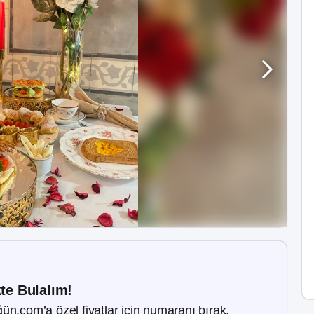
kte Bulalım!
ün.com’a özel fiyatlar için numaranı bırak.