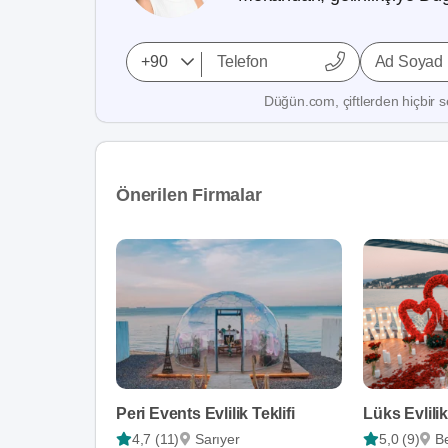
Ad Soyad
Düğün.com, çiftlerden hiçbir se
Önerilen Firmalar
Peri Events Evlilik Teklifi
Lüks Evlilik
4,7 (11)
Sarıyer
5,0 (9)
B