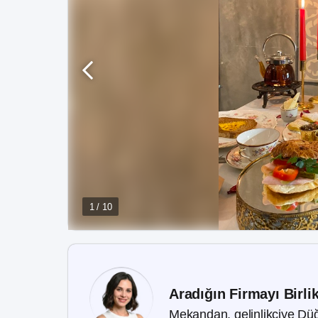
1 / 10
Aradığın Firmayı Birli
Mekandan, gelinlikçiye Düğ