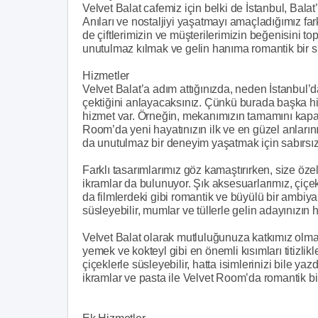
Velvet Balat cafemiz için belki de İstanbul, Balat’
Anıları ve nostaljiyi yaşatmayı amaçladığımız f
de çiftlerimizin ve müşterilerimizin beğenisini top
unutulmaz kılmak ve gelin hanıma romantik bir s
Hizmetler
Velvet Balat’a adım attığınızda, neden İstanbul’da 
çektiğini anlayacaksınız. Çünkü burada başka h
hizmet var. Örneğin, mekanımızın tamamını kapat
Room’da yeni hayatınızın ilk ve en güzel anların
da unutulmaz bir deneyim yaşatmak için sabırsız
Farklı tasarımlarımız göz kamaştırırken, size öz
ikramlar da bulunuyor. Şık aksesuarlarımız, çiçek
da filmlerdeki gibi romantik ve büyülü bir ambiy
süsleyebilir, mumlar ve tüllerle gelin adayınızın 
Velvet Balat olarak mutluluğunuza katkımız olma
yemek ve kokteyl gibi en önemli kısımları titizl
çiçeklerle süsleyebilir, hatta isimlerinizi bile ya
ikramlar ve pasta ile Velvet Room’da romantik bir e