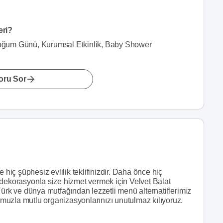
eri?
oğum Günü, Kurumsal Etkinlik, Baby Shower
oru Sor
 hiç şüphesiz evlilik teklifinizdir. Daha önce hiç
ir dekorasyonla size hizmet vermek için Velvet Balat
Türk ve dünya mutfağından lezzetli menü alternatiflerimiz
uzla mutlu organizasyonlarınızı unutulmaz kılıyoruz.