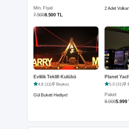
Min. Fiyat
2 Adet Volka
7.500
6.500 TL
Evlilik Teklifi Kulübü
Planet Yac
4,8 (11)
Beykoz
5,0 (31)
Paket
Gül Buketi Hediye!
8.000
5.999