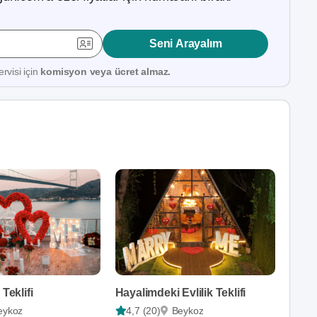
Seni Arayalım
rvisi için
komisyon veya ücret almaz.
 Teklifi
Hayalimdeki Evlilik Teklifi
eykoz
4,7 (20)
Beykoz