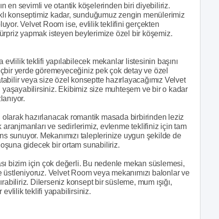
ın en sevimli ve otantik köşelerinden biri diyebiliriz.
arklı konseptimiz kadar, sunduğumuz zengin menülerimiz
luyor. Velvet Room ise, evlilik teklifini gerçekten
ürpriz yapmak isteyen beylerimize özel bir köşemiz.
evlilik teklifi yapılabilecek mekanlar listesinin başını
içbir yerde göremeyeceğiniz pek çok detay ve özel
abilir veya size özel konseptte hazırlayacağımız Velvet
ı yaşayabilirsiniz. Ekibimiz size muhteşem ve bir o kadar
lanıyor.
el olarak hazırlanacak romantik masada birbirinden leziz
 aranjmanları ve sedirlerimiz, evlenme teklifiniz için tam
ans sunuyor. Mekanımızı taleplerinize uygun şekilde de
hoşuna gidecek bir ortam sunabiliriz.
sı bizim için çok değerli. Bu nedenle mekan süslemesi,
ikle üstleniyoruz. Velvet Room veya mekanımızı balonlar ve
zdırabiliriz. Dilerseniz konsept bir süsleme, mum ışığı,
vlilik teklifi yapabilirsiniz.