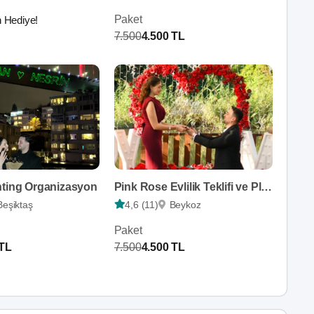
Paket
n Hediye!
7.500
4.500 TL
hting Organizasyon
Pink Rose Evlilik Teklifi ve Plato
Beşiktaş
4,6 (11)
Beykoz
Paket
 TL
7.500
4.500 TL