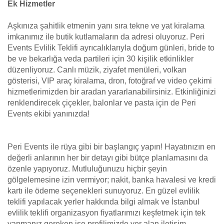
Ek Hizmetler
Aşkınıza şahitlik etmenin yanı sıra tekne ve yat kiralama
imkanımız ile butik kutlamaların da adresi oluyoruz. Peri
Events Evlilik Teklifi ayrıcalıklarıyla doğum günleri, bride to
be ve bekarlığa veda partileri için 30 kişilik etkinlikler
düzenliyoruz. Canlı müzik, ziyafet menüleri, volkan
gösterisi, VIP araç kiralama, dron, fotoğraf ve video çekimi
hizmetlerimizden bir aradan yararlanabilirsiniz. Etkinliğinizi
renklendirecek çiçekler, balonlar ve pasta için de Peri
Events ekibi yanınızda!
Peri Events ile rüya gibi bir başlangıç yapın! Hayatınızın en
değerli anlarının her bir detayı gibi bütçe planlamasını da
özenle yapıyoruz. Mutluluğunuzu hiçbir şeyin
gölgelemesine izin vermiyor; nakit, banka havalesi ve kredi
kartı ile ödeme seçenekleri sunuyoruz. En güzel evlilik
teklifi yapılacak yerler hakkında bilgi almak ve İstanbul
evlilik teklifi organizasyon fiyatlarımızı keşfetmek için tek
yapmanız gereken ise profilimizde yer alan iletişim