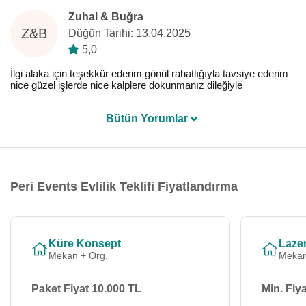
Zuhal & Buğra
Z&B
Düğün Tarihi: 13.04.2025
5,0
İlgi alaka için teşekkür ederim gönül rahatlığıyla tavsiye ederim
nice güzel işlerde nice kalplere dokunmanız dileğiyle
Bütün Yorumlar
Peri Events Evlilik Teklifi Fiyatlandırma
Küre Konsept
Lazer
Mekan + Org.
Mekan
Paket Fiyat 10.000 TL
Min. Fiy