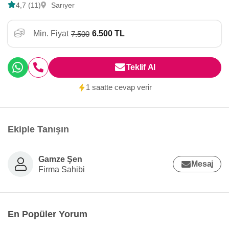
4,7 (11)
Sarıyer
Min. Fiyat
6.500 TL
7.500
Teklif Al
1 saatte cevap verir
Ekiple Tanışın
Gamze Şen
Mesaj
Firma Sahibi
En Popüler Yorum