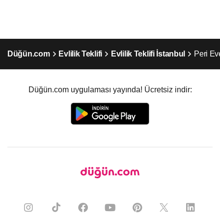
Düğün.com
Evlilik Teklifi
Evlilik Teklifi İstanbul
Peri Eve
Düğün.com uygulaması yayında! Ücretsiz indir: