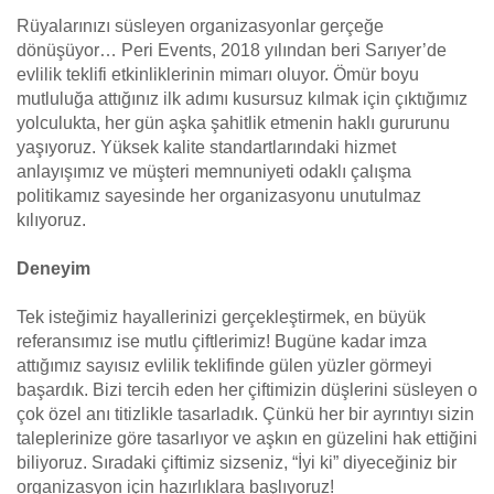
Rüyalarınızı süsleyen organizasyonlar gerçeğe
dönüşüyor… Peri Events, 2018 yılından beri Sarıyer’de
evlilik teklifi etkinliklerinin mimarı oluyor. Ömür boyu
mutluluğa attığınız ilk adımı kusursuz kılmak için çıktığımız
yolculukta, her gün aşka şahitlik etmenin haklı gururunu
yaşıyoruz. Yüksek kalite standartlarındaki hizmet
anlayışımız ve müşteri memnuniyeti odaklı çalışma
politikamız sayesinde her organizasyonu unutulmaz
kılıyoruz.
Deneyim
Tek isteğimiz hayallerinizi gerçekleştirmek, en büyük
referansımız ise mutlu çiftlerimiz! Bugüne kadar imza
attığımız sayısız evlilik teklifinde gülen yüzler görmeyi
başardık. Bizi tercih eden her çiftimizin düşlerini süsleyen o
çok özel anı titizlikle tasarladık. Çünkü her bir ayrıntıyı sizin
taleplerinize göre tasarlıyor ve aşkın en güzelini hak ettiğini
biliyoruz. Sıradaki çiftimiz sizseniz, “İyi ki” diyeceğiniz bir
organizasyon için hazırlıklara başlıyoruz!