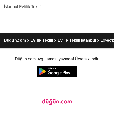
İstanbul Evlilik Teklifi
Düğün.com
Evlilik Teklifi
Evlilik Teklifi İstanbul
Loveofb
Düğün.com uygulaması yayında! Ücretsiz indir: