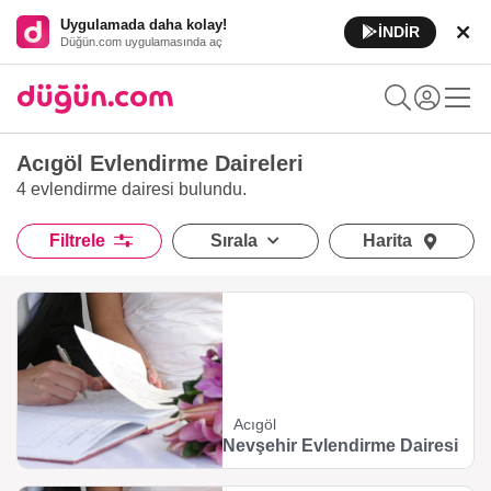
Uygulamada daha kolay!
İNDİR
Düğün.com uygulamasında aç
Acıgöl Evlendirme Daireleri
4 evlendirme dairesi
bulundu.
Filtrele
Sırala
Harita
Acıgöl
Nevşehir Evlendirme Dairesi