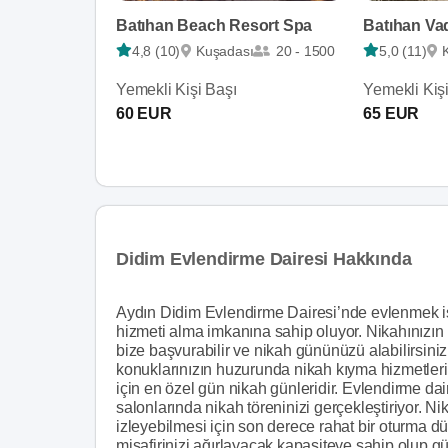
Batıhan Beach Resort Spa
Batıhan Vad
4,8 (10)
Kuşadası
20 - 1500
5,0 (11)
Yemekli Kişi Başı
Yemekli Kiş
60 EUR
65 EUR
Didim Evlendirme Dairesi Hakkında
Aydın Didim Evlendirme Dairesi’nde evlenmek is
hizmeti alma imkanına sahip oluyor. Nikahınızın k
bize başvurabilir ve nikah gününüzü alabilirsi
konuklarınızın huzurunda nikah kıyma hizmetlerin
için en özel gün nikah günleridir. Evlendirme dai
salonlarında nikah töreninizi gerçekleştiriyor. Ni
izleyebilmesi için son derece rahat bir oturma dü
misafirinizi ağırlayacak kapasiteye sahip olup g