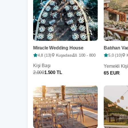
Miracle Wedding House
Batıhan Vad
4,8 (13)
Kuşadası
100 - 800
5,0 (10)
Kişi Başı
Yemekli Kiş
2.000
1.500 TL
65 EUR