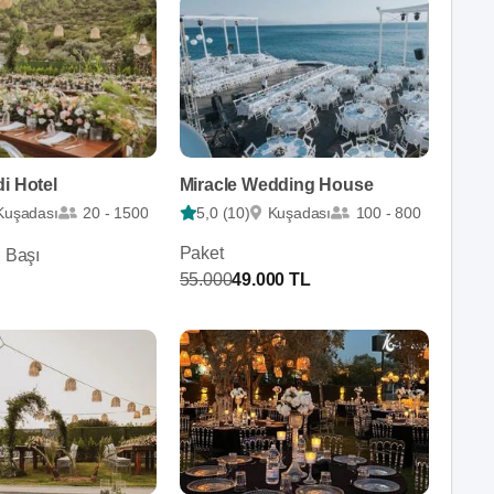
i Hotel
Miracle Wedding House
Kuşadası
20 - 1500
5,0 (10)
Kuşadası
100 - 800
Paket
i Başı
55.000
49.000 TL