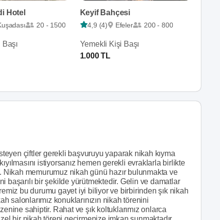
i Hotel
Keyif Bahçesi
Kuşadası
20 - 1500
4,9 (4)
Efeler
200 - 800
i Başı
Yemekli Kişi Başı
1.000 TL
teyen çiftler gerekli başvuruyu yaparak nikah kıyma
ıyılmasını istiyorsanız hemen gerekli evraklarla birlikte
niz. Nikah memurumuz nikah günü hazır bulunmakta ve
i başarılı bir şekilde yürütmektedir. Gelin ve damatlar
remiz bu durumu gayet iyi biliyor ve birbirinden şık nikah
kah salonlarımız konuklarınızın nikah törenini
zenine sahiptir. Rahat ve şık koltuklarımız onlarca
üzel bir nikah töreni geçirmenize imkan sunmaktadır.