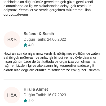
tarihinde olan düğünümüz gerçekten çok güzel geçti kendi
elamanlarına da ilgi ve alakalarından dolayı çok teşekkür
ediyoruz. Yemekler ve servis gerçekten mükemmel. İlahi
gurubu
...
devam
Sefanur & Semih
S&S
Düğün Tarihi: 24.06.2022
4,0
Haziran ayında nişanımız vardı ilk görüşmeye gittiğimde zaten
sahibi çok mütevazı ve anlayışlı biriydi ve hep öyle davrandı
nişan günümüzde de üst kattada bir organizasyon olmasına
rağmen bizden ilgi ve alakalarını hiç kesmediler sadece çift
olarak bize değil ailelerimize misafirlerimize çok güzel
...
devam
Hilal & Ahmet
H&A
Düğün Tarihi: 16.07.2023
5,0