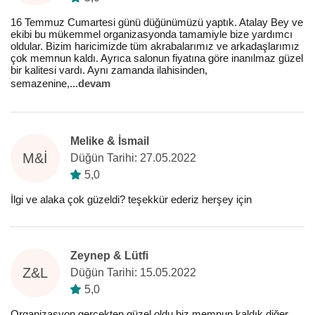
16 Temmuz Cumartesi günü düğünümüzü yaptık. Atalay Bey ve
ekibi bu mükemmel organizasyonda tamamiyle bize yardımcı
oldular. Bizim haricimizde tüm akrabalarımız ve arkadaşlarımız
çok memnun kaldı. Ayrıca salonun fiyatına göre inanılmaz güzel
bir kalitesi vardı. Aynı zamanda ilahisinden,
semazenine,
...
devam
Melike & İsmail
M&İ
Düğün Tarihi: 27.05.2022
5,0
İlgi ve alaka çok güzeldi? teşekkür ederiz herşey için
Zeynep & Lütfi
Z&L
Düğün Tarihi: 15.05.2022
5,0
Organizasyon gerçekten güzel oldu biz memnun kaldık diğer