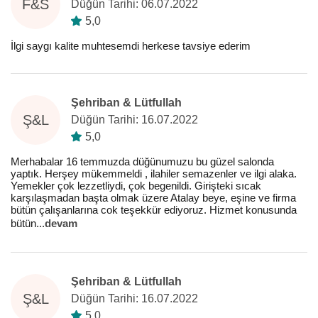
F&S
Düğün Tarihi: 06.07.2022
5,0
İlgi saygı kalite muhtesemdi herkese tavsiye ederim
Şehriban & Lütfullah
Ş&L
Düğün Tarihi: 16.07.2022
5,0
Merhabalar 16 temmuzda düğünumuzu bu güzel salonda
yaptık. Herşey mükemmeldi , ilahiler semazenler ve ilgi alaka.
Yemekler çok lezzetliydi, çok begenildi. Girişteki sıcak
karşılaşmadan başta olmak üzere Atalay beye, eşine ve firma
bütün çalışanlarına cok teşekkür ediyoruz. Hizmet konusunda
bütün
...
devam
Şehriban & Lütfullah
Ş&L
Düğün Tarihi: 16.07.2022
5,0