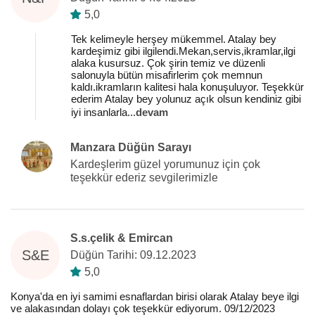
5,0
Tek kelimeyle herşey mükemmel. Atalay bey
kardeşimiz gibi ilgilendi.Mekan,servis,ikramlar,ilgi
alaka kusursuz. Çok şirin temiz ve düzenli
salonuyla bütün misafirlerim çok memnun
kaldı.ikramların kalitesi hala konuşuluyor. Teşekkür
ederim Atalay bey yolunuz açık olsun kendiniz gibi
iyi insanlarla
...
devam
Manzara Düğün Sarayı
Kardeşlerim güzel yorumunuz için çok
teşekkür ederiz sevgilerimizle
S.s.çelik & Emircan
S&E
Düğün Tarihi: 09.12.2023
5,0
Konya'da en iyi samimi esnaflardan birisi olarak Atalay beye ilgi
ve alakasından dolayı çok teşekkür ediyorum. 09/12/2023