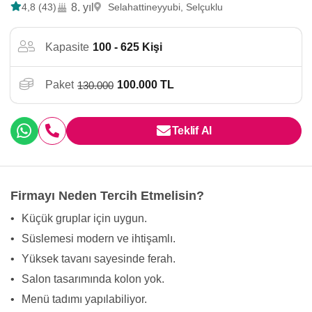
4,8 (43)
8. yıl
Selahattineyyubi, Selçuklu
Kapasite
100 - 625 Kişi
Paket
100.000 TL
130.000
Teklif Al
Firmayı Neden Tercih Etmelisin?
•
Küçük gruplar için uygun.
•
Süslemesi modern ve ihtişamlı.
•
Yüksek tavanı sayesinde ferah.
•
Salon tasarımında kolon yok.
•
Menü tadımı yapılabiliyor.