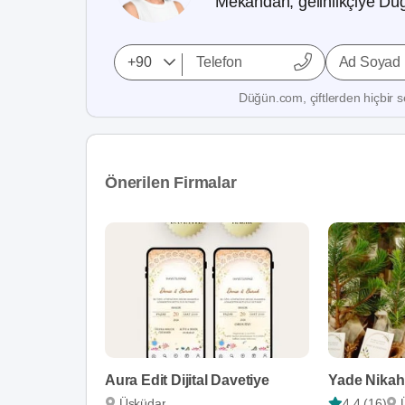
Mekandan, gelinlikçiye Düğ
Ad Soyad
Düğün.com, çiftlerden hiçbir se
Önerilen Firmalar
Aura Edit Dijital Davetiye
Yade Nikah
Üsküdar
4,4 (16)