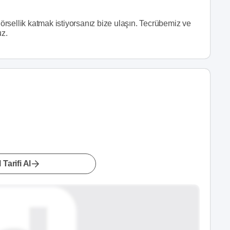
görsellik katmak istiyorsanız bize ulaşın. Tecrübemiz ve
uz.
 Tarifi Al