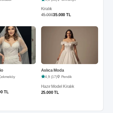
Kiralık
45.000
35.000 TL
io
Aslıca Moda
Çekmeköy
4,9 (17)
Pendik
Hazır Model Kiralık
00 TL
25.000 TL