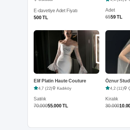
Adet
E-davetiye Adet Fiyatı
65
59 TL
500 TL
Elif Platin Haute Couture
Öznur Stud
4,7 (22)
Kadıköy
4,2 (11)
Satılık
Kiralık
70.000
55.000 TL
30.000
10.0