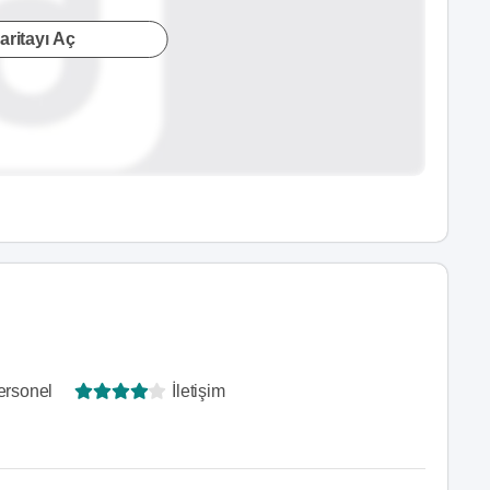
aritayı Aç
ersonel
İletişim