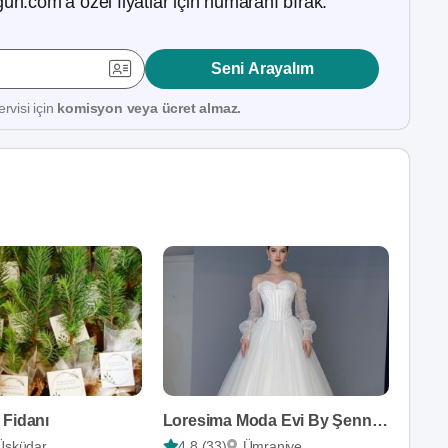
ün.com’a özel fiyatlar için numaranı bırak.
Seni Arayalım
rvisi için
komisyon veya ücret almaz.
 Fidanı
Loresima Moda Evi By Şennur Kosif
Üsküdar
4,8 (33)
Ümraniye