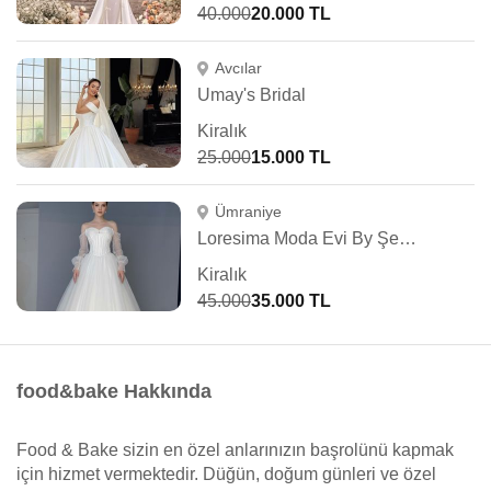
40.000
20.000 TL
Avcılar
Umay's Bridal
Kiralık
25.000
15.000 TL
Ümraniye
Loresima Moda Evi By Şennur Kosif
Kiralık
45.000
35.000 TL
food&bake Hakkında
Food & Bake sizin en özel anlarınızın başrolünü kapmak
için hizmet vermektedir. Düğün, doğum günleri ve özel