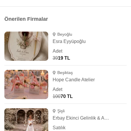
Önerilen Firmalar
Beyoğlu
Esra Eyyüpoğlu
Adet
39
19 TL
Beşiktaş
Hope Candle Atelier
Adet
100
70 TL
Şişli
Erbay Ekinci Gelinlik & Abiye
Satılık