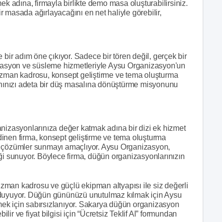
ek adına, firmayla birlikte demo masa oluşturabilirsiniz.
 masada ağırlayacağını en net haliyle görebilir,
r adım öne çıkıyor. Sadece bir tören değil, gerçek bir
orasyon ve süsleme hizmetleriyle Aysu Organizasyon'un
uzman kadrosu, konsept geliştirme ve tema oluşturma
kanınızı adeta bir düş masalına dönüştürme misyonunu
zasyonlarınıza değer katmak adına bir dizi ek hizmet
inen firma, konsept geliştirme ve tema oluşturma
n çözümler sunmayı amaçlıyor. Aysu Organizasyon,
ği sunuyor. Böylece firma, düğün organizasyonlarınızın
man kadrosu ve güçlü ekipman altyapısı ile siz değerli
 duyuyor. Düğün gününüzü unutulmaz kılmak için Aysu
etmek için sabırsızlanıyor. Sakarya düğün organizasyon
ilir ve fiyat bilgisi için “Ücretsiz Teklif Al” formundan