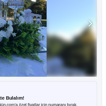
kte Bulalım!
ün.com’a özel fiyatlar için numaranı bırak.