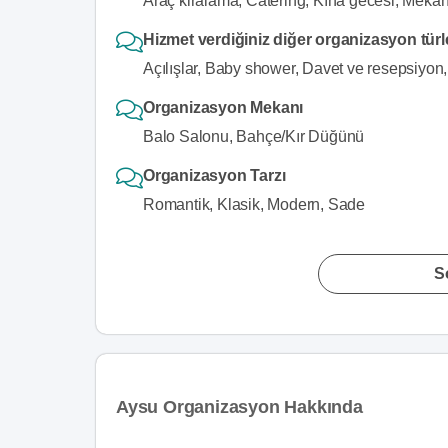
Araç kiralama, Catering, Kına gecesi, Meka
Hizmet verdiğiniz diğer organizasyon türl
Açılışlar, Baby shower, Davet ve resepsiyon, 
Organizasyon Mekanı
Balo Salonu, Bahçe/Kır Düğünü
Organizasyon Tarzı
Romantik, Klasik, Modern, Sade
S
Aysu Organizasyon Hakkında