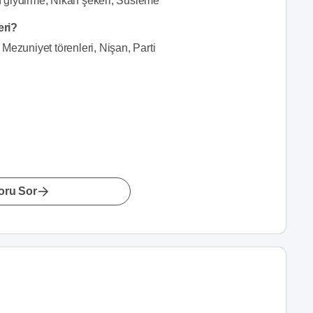
n giydirme, Nikah şekeri, Süsleme
eri?
Mezuniyet törenleri, Nişan, Parti
oru Sor