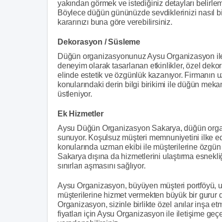
yakından görmek ve istediğiniz detayları belirlem
Böylece düğün gününüzde sevdiklerinizi nasıl bir
kararınızı buna göre verebilirsiniz.
Dekorasyon / Süsleme
Düğün organizasyonunuz Aysu Organizasyon ile bi
deneyim olarak tasarlanan etkinlikler, özel dek
elinde estetik ve özgünlük kazanıyor. Firmanın 
konularındaki derin bilgi birikimi ile düğün me
üstleniyor.
Ek Hizmetler
Aysu Düğün Organizasyon Sakarya, düğün organi
sunuyor. Koşulsuz müşteri memnuniyetini ilke ed
konularında uzman ekibi ile müşterilerine özgü
Sakarya dışına da hizmetlerini ulaştırma esnekli
sınırları aşmasını sağlıyor.
Aysu Organizasyon, büyüyen müşteri portföyü, uz
müşterilerine hizmet vermekten büyük bir gurur
Organizasyon, sizinle birlikte özel anılar inşa 
fiyatları için Aysu Organizasyon ile iletişime geçeb