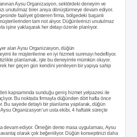
tanınan Aysu Organizasyon, sektördeki deneyim ve
ızı unutulmaz birer anıya dönüştürmeye devam ediyor.
inde faaliyet gösteren firma, bölgedeki başarılı
müşterilerinden tam not alıyor. Düğünlerinizi unutulmaz
a işine yaklaşarak her detayı özenle planlıyor.
 yer alan Aysu Organizasyon, düğün
imi ile müşterilerine en iyi hizmeti sunmayı hedefliyor.
tizlikle planlamak, işte bu deneyimle mümkün oluyor.
erek her geçen gün kendini yenileyen bir yapıya sahip
eri kapsamında sunduğu geniş hizmet yelpazesi ile
açlıyor. Bu noktada firmayla düğünden dört hafta önce
yor. Bu sayede detaylı bir planlama yapılarak, düğün
Aysu Organizasyon’un usta ekibi, 4 haftalık süreçte
lmaya devam ediyor. Örneğin demo masa uygulaması, Aysu
avantaj olarak çok beğeniliyor. Düğün konseptinizi daha