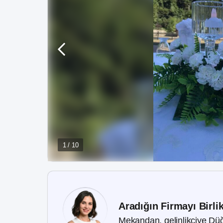
1 / 10
Aradığın Firmayı Birli
Mekandan, gelinlikçiye Düğ