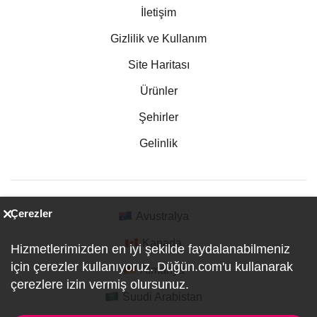
İletişim
Gizlilik ve Kullanım
Site Haritası
Ürünler
Şehirler
Gelinlik
Çerezler
Avustralya
Kanada
Hizmetlerimizden en iyi şekilde faydalanabilmeniz
için çerezler kullanıyoruz. Düğün.com'u kullanarak
Almanya
çerezlere izin vermiş olursunuz.
Suudi Arabistan