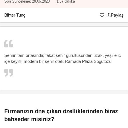
Son Günceleme:
29.06.2020
1:57 dakika
Bihter Tunç
Paylaş
Şehrin tam ortasında; fakat şehir gürültüsünden uzak, yeşille iç
içe keyifli, modern bir şehir oteli: Ramada Plaza Söğütözü
Firmanızın öne çıkan özelliklerinden biraz
bahseder misiniz?