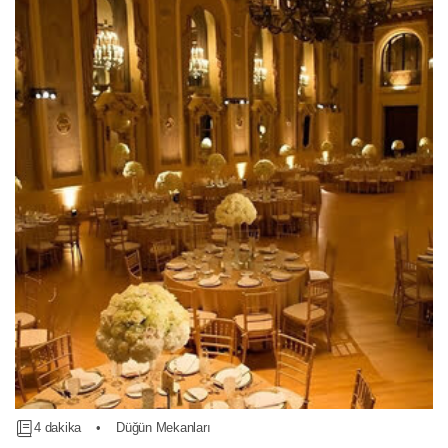
4 dakika
•
Düğün Mekanları