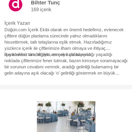
Bihter Tunç
169 içerik
İçerik Yazarı
Düğün.com İçerik Ekibi olarak en önemli hedefimiz, evlenecek
çiftlere düğün planlama sürecinde yalnız olmadıklarını
hissettirmek, tatlı telaşlarına eşlik etmek. Hazırladığımız
yüzlerce içerik ile çiftlerimize ilham olmaya ve ihtiyaç
duyacakları tüm bilgileri vermeye çabalıyoruz.
İçeriklerimiz aracılığıyla, en çok kafa karışıklığı yaşadığı
noktada çiftlerimize fener tutmak, bazen kimseye soramayacağı
bir sorunun cevabını vermek, aradığı gelinliği bulamamış bir
gelin adayına aşık olacağı ‘o’ gelinliği göstermek en büyük
motivasyonumuz. Yürüdükleri bu uzun, bazen eğlenceli bazen
çetin yolda, yüzbinlerce çiftin yol arkadaşı olmaktan büyük
mutluluk duyuyoruz ve hep söylediğimiz gibi “Aşk için, aşkla
çalışıyoruz.”