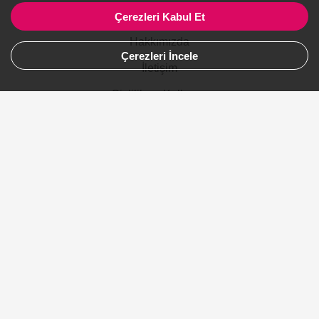
Firmalar İçin
Çerezleri Kabul Et
Hakkımızda
Çerezleri İncele
İletişim
Gizlilik ve Kullanım
Site Haritası
Ürünler
Şehirler
Gelinlik
Avustralya
Kanada