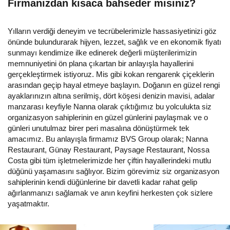
Firmanızdan kısaca bahseder misiniz?
Yılların verdiği deneyim ve tecrübelerimizle hassasiyetinizi göz
önünde bulundurarak hijyen, lezzet, sağlık ve en ekonomik fiyatı
sunmayı kendimize ilke edinerek değerli müşterilerimizin
memnuniyetini ön plana çıkartan bir anlayışla hayallerini
gerçekleştirmek istiyoruz. Mis gibi kokan rengarenk çiçeklerin
arasından geçip hayal etmeye başlayın. Doğanın en güzel rengi
ayaklarınızın altına serilmiş, dört köşesi denizin mavisi, adalar
manzarası keyfiyle Nanna olarak çıktığımız bu yolculukta siz
organizasyon sahiplerinin en güzel günlerini paylaşmak ve o
günleri unutulmaz birer peri masalına dönüştürmek tek
amacımız. Bu anlayışla firmamız BVS Group olarak; Nanna
Restaurant, Günay Restaurant, Paysage Restaurant, Nossa
Costa gibi tüm işletmelerimizde her çiftin hayallerindeki mutlu
düğünü yaşamasını sağlıyor. Bizim görevimiz siz organizasyon
sahiplerinin kendi düğünlerine bir davetli kadar rahat gelip
ağırlanmanızı sağlamak ve anın keyfini herkesten çok sizlere
yaşatmaktır.