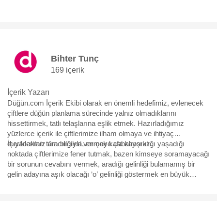
Bihter Tunç
169 içerik
İçerik Yazarı
Düğün.com İçerik Ekibi olarak en önemli hedefimiz, evlenecek
çiftlere düğün planlama sürecinde yalnız olmadıklarını
hissettirmek, tatlı telaşlarına eşlik etmek. Hazırladığımız
yüzlerce içerik ile çiftlerimize ilham olmaya ve ihtiyaç
duyacakları tüm bilgileri vermeye çabalıyoruz.
İçeriklerimiz aracılığıyla, en çok kafa karışıklığı yaşadığı
noktada çiftlerimize fener tutmak, bazen kimseye soramayacağı
bir sorunun cevabını vermek, aradığı gelinliği bulamamış bir
gelin adayına aşık olacağı ‘o’ gelinliği göstermek en büyük
motivasyonumuz. Yürüdükleri bu uzun, bazen eğlenceli bazen
çetin yolda, yüzbinlerce çiftin yol arkadaşı olmaktan büyük
mutluluk duyuyoruz ve hep söylediğimiz gibi “Aşk için, aşkla
çalışıyoruz.”