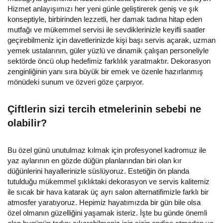
Hizmet anlayışımızı her yeni günle geliştirerek geniş ve şık
konseptiyle, birbirinden lezzetli, her damak tadına hitap eden
mutfağı ve mükemmel servisi ile sevdiklerinizle keyifli saatler
geçirebilmeniz için davetlerinizde kişi başı servis açarak, uzman
yemek ustalarının, güler yüzlü ve dinamik çalışan personeliyle
sektörde öncü olup hedefimiz farklılık yaratmaktır. Dekorasyon
zenginliğinin yanı sıra büyük bir emek ve özenle hazırlanmış
mönüdeki sunum ve özveri göze çarpıyor.
Çiftlerin sizi tercih etmelerinin sebebi ne
olabilir?
Bu özel günü unutulmaz kılmak için profesyonel kadromuz ile
yaz aylarının en gözde düğün planlarından biri olan kır
düğünlerini hayallerinizle süslüyoruz. Estetiğin ön planda
tutulduğu mükemmel şıklıktaki dekorasyon ve servis kalitemiz
ile sıcak bir hava katarak üç ayrı salon alternatifimizle farklı bir
atmosfer yaratıyoruz. Hepimiz hayatımızda bir gün bile olsa
özel olmanın güzelliğini yaşamak isteriz. İşte bu günde önemli