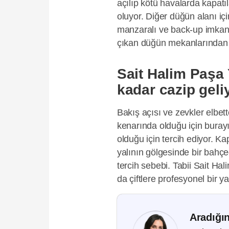
açılıp kötü havalarda kapatıl
oluyor. Diğer düğün alanı iç
manzaralı ve back-up imkan
çıkan düğün mekanlarından b
Sait Halim Paşa
kadar cazip geliy
Bakış açısı ve zevkler elbette
kenarında olduğu için burayı 
olduğu için tercih ediyor. Ka
yalının gölgesinde bir bahç
tercih sebebi. Tabii Sait Ha
da çiftlere profesyonel bir y
Aradığın