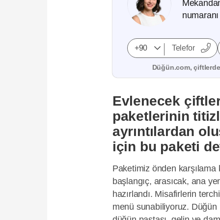
Mekandan, 
numaranı 
Düğün.com, çiftlerden
Evlenecek çiftl
paketlerinin tit
ayrıntılardan olu
için bu paketi de
Paketimiz önden karşılama 
başlangıç, arasıcak, ana ye
hazırlandı. Misafirlerin terch
menü sunabiliyoruz. Düğün pa
düğün pastası, gelin ve dam