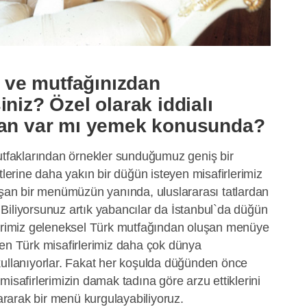
ve mutfağınızdan
iniz? Özel olarak iddialı
lan var mı yemek konusunda?
faklarından örnekler sunduğumuz geniş bir
rine daha yakın bir düğün isteyen misafirlerimiz
luşan bir menümüzün yanında, uluslararası tatlardan
Biliyorsunuz artık yabancılar da İstanbul`da düğün
lerimiz geleneksel Türk mutfağından oluşan menüye
ken Türk misafirlerimiz daha çok dünya
kullanıyorlar. Fakat her koşulda düğünden önce
misafirlerimizin damak tadına göre arzu ettiklerini
kararak bir menü kurgulayabiliyoruz.