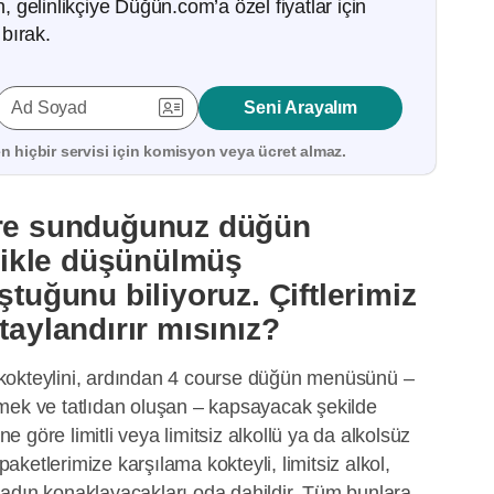
gelinlikçiye Düğün.com’a özel fiyatlar için
bırak.
Ad Soyad
Seni Arayalım
 hiçbir servisi için
komisyon veya ücret almaz.
ere sunduğunuz düğün
izlikle düşünülmüş
ştuğunu biliyoruz. Çiftlerimiz
taylandırır mısınız?
kokteylini, ardından 4 course düğün menüsünü –
mek ve tatlıdan oluşan – kapsayacak şekilde
ine göre limitli veya limitsiz alkollü ya da alkolsüz
ketlerimize karşılama kokteyli, limitsiz alkol,
adın konaklayacakları oda dahildir. Tüm bunlara