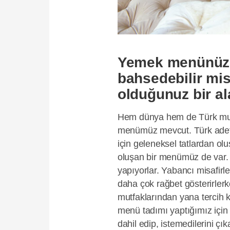
Yemek menünüz 
bahsedebilir mis
olduğunuz bir a
Hem dünya hem de Türk mut
menümüz mevcut. Türk adetle
için geleneksel tatlardan o
oluşan bir menümüz de var. 
yapıyorlar. Yabancı misafir
daha çok rağbet gösterirler
mutfaklarından yana tercih 
menü tadımı yaptığımız için 
dahil edip, istemedilerini çı