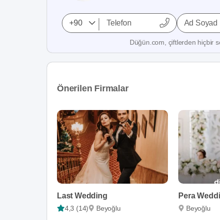
Ad Soyad
Düğün.com, çiftlerden hiçbir se
Önerilen Firmalar
Last Wedding
Pera Weddi
4,3 (14)
Beyoğlu
Beyoğlu