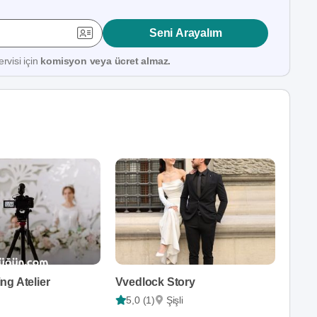
Seni Arayalım
rvisi için
komisyon veya ücret almaz.
ng Atelier
Vvedlock Story
5,0 (1)
Şişli