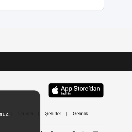
tası
Ürünler
Şehirler
Gelinlik
oruz.