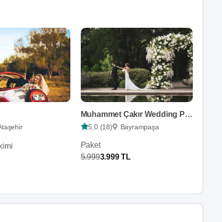
Muhammet Çakır Wedding Photography
Ataşehir
5,0 (18)
Bayrampaşa
Paket
kimi
5.999
3.999 TL