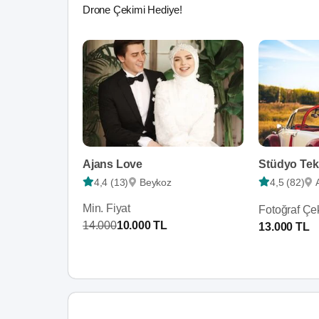
Drone Çekimi Hediye!
Ajans Love
Stüdyo Tek
4,4 (13)
Beykoz
4,5 (82)
Min. Fiyat
Fotoğraf Çe
14.000
10.000 TL
13.000 TL