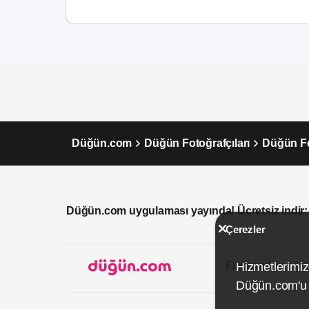
Düğün.com
Düğün Fotoğrafçıları
Düğün Fot
Düğün.com uygulaması yayında! Ücretsiz indir:
Çerezler
Firmalar İçin
Hizmetlerimiz
Düğün.com'u k