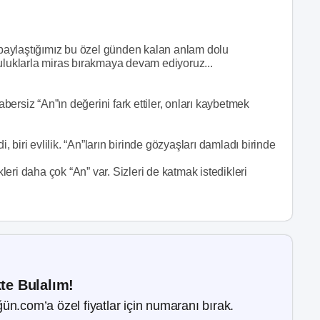
, paylaştığımız bu özel günden kalan anlam dolu
olculuklarla miras bırakmaya devam ediyoruz...
ersiz “An”ın değerini fark ettiler, onları kaybetmek
i, biri evlilik. “An”ların birinde gözyaşları damladı birinde
eri daha çok “An” var. Sizleri de katmak istedikleri
kte Bulalım!
ün.com’a özel fiyatlar için numaranı bırak.