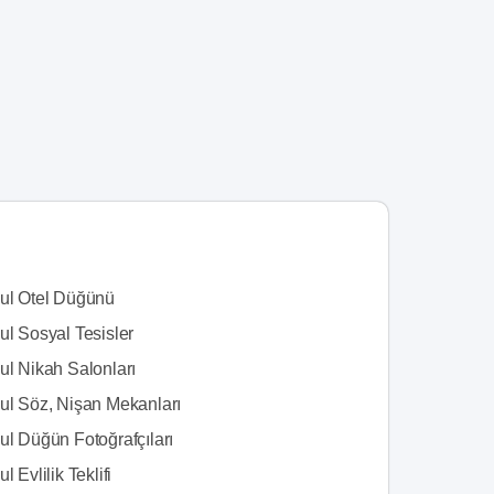
bul Otel Düğünü
ul Sosyal Tesisler
ul Nikah Salonları
bul Söz, Nişan Mekanları
ul Düğün Fotoğrafçıları
l Evlilik Teklifi