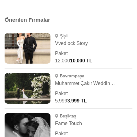
Önerilen Firmalar
Şişli
Vvedlock Story
Paket
12.000
10.000 TL
Bayrampaşa
Muhammet Çakır Wedding Photography
Paket
5.999
3.999 TL
Beşiktaş
Fame Touch
Paket