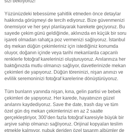
sizi bekliyoruz!
Yüzünüzdeki tebessüme şahitlik etmeden önce detaylar
hakkında görüşmeyi de tercih ediyoruz. Bize güvenmenizi
önemsiyor ve her şeyi planlayarak harekete geçiyoruz. Bu
sayede çekim günü geldiğinde, aklınızda en küçük bir soru
işareti olmadan rahatça poz vermenizi sağlıyoruz. İstanbul
dış mekan düğün çekimleriniz için istediğiniz konumda
oluyor, doğanın içinde veya tarihi mekanlarda capcanlı
renklerle fotoğraf karelerinizi oluşturuyoruz. Anılarınıza her
baktığınızda mutlu olmanızı sağlıyor, davetlerinizde mekan
çekimleri de yapıyoruz. Düğün töreninizi, nişan anınızı ve
evlilik seremoninizi fotoğraf karelerine dönüştürüyoruz.
Tüm bunların yanında nişan, kına, gelin partisi ve bebek
çekimleri de yapıyoruz. Her karede, hayatınızın güzel
anılarını kaydediyoruz. Save the date, trash day ve tüm
özel gün dış mekan çekimlerinizi en az 2 saatte
gerçekleştiriyor, 300’den fazla fotoğraf karesiyle büyük bir
arşive sahip olmanızı sağlıyoruz. Orijinal kopyaları teslim
etmekle kalmıyor, nubuk deriden özel tasarım albümler de