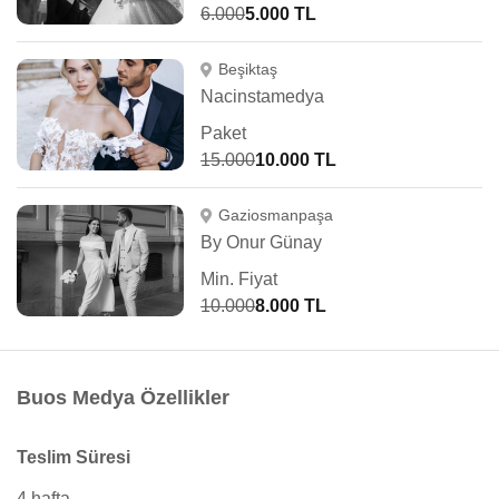
6.000
5.000 TL
Beşiktaş
Nacinstamedya
Paket
15.000
10.000 TL
Gaziosmanpaşa
By Onur Günay
Min. Fiyat
10.000
8.000 TL
Buos Medya Özellikler
Teslim Süresi
4 hafta