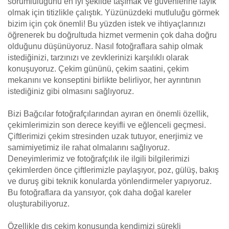
sorumluluğunu en iyi şekilde taşımak ve güvenlerine layık
olmak için titizlikle çalıştık. Yüzünüzdeki mutluluğu görmek
bizim için çok önemli! Bu yüzden istek ve ihtiyaçlarınızı
öğrenerek bu doğrultuda hizmet vermenin çok daha doğru
olduğunu düşünüyoruz. Nasıl fotoğraflara sahip olmak
istediğinizi, tarzınızı ve zevklerinizi karşılıklı olarak
konuşuyoruz. Çekim gününü, çekim saatini, çekim
mekanını ve konseptini birlikte belirliyor, her ayrıntının
istediğiniz gibi olmasını sağlıyoruz.
Bizi Bağcılar fotoğrafçılarından ayıran en önemli özellik,
çekimlerimizin son derece keyifli ve eğlenceli geçmesi.
Çiftlerimizi çekim stresinden uzak tutuyor, enerjimiz ve
samimiyetimiz ile rahat olmalarını sağlıyoruz.
Deneyimlerimiz ve fotoğrafçılık ile ilgili bilgilerimizi
çekimlerden önce çiftlerimizle paylaşıyor, poz, gülüş, bakış
ve duruş gibi teknik konularda yönlendirmeler yapıyoruz.
Bu fotoğraflara da yansıyor, çok daha doğal kareler
oluşturabiliyoruz.
Özellikle dış çekim konusunda kendimizi sürekli