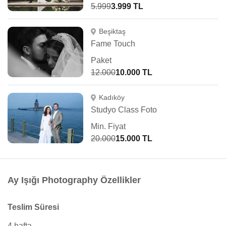
5.999
3.999 TL
Beşiktaş
Fame Touch
Paket
12.000
10.000 TL
Kadıköy
Studyo Class Foto
Min. Fiyat
20.000
15.000 TL
Ay Işığı Photography Özellikler
Teslim Süresi
4 hafta