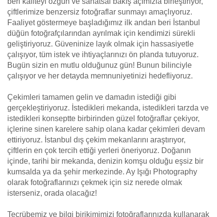
beri kaliteyi özgün ve sanatsal bakış açımızla birleştiriyor,
çiftlerimize benzersiz fotoğraflar sunmayı amaçlıyoruz.
Faaliyet göstermeye başladığımız ilk andan beri İstanbul
düğün fotoğrafçılarından ayrılmak için kendimizi sürekli
geliştiriyoruz. Güveninize layık olmak için hassasiyetle
çalışıyor, tüm istek ve ihtiyaçlarınızı ön planda tutuyoruz.
Bugün sizin en mutlu olduğunuz gün! Bunun bilinciyle
çalışıyor ve her detayda memnuniyetinizi hedefliyoruz.
Çekimleri tamamen gelin ve damadın istediği gibi
gerçekleştiriyoruz. İstedikleri mekanda, istedikleri tarzda ve
istedikleri konseptte birbirinden güzel fotoğraflar çekiyor,
içlerine sinen karelere sahip olana kadar çekimleri devam
ettiriyoruz. İstanbul dış çekim mekanlarını araştırıyor,
çiftlerin en çok tercih ettiği yerleri öneriyoruz. Doğanın
içinde, tarihi bir mekanda, denizin komşu olduğu eşsiz bir
kumsalda ya da şehir merkezinde. Ay Işığı Photography
olarak fotoğraflarınızı çekmek için siz nerede olmak
isterseniz, orada olacağız!
Tecrübemiz ve bilgi birikimimizi fotoğraflarınızda kullanarak