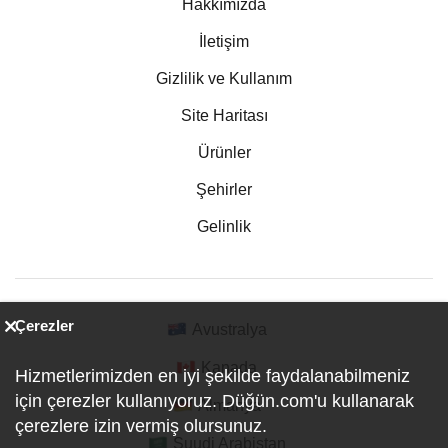
Hakkımızda
İletişim
Gizlilik ve Kullanım
Site Haritası
Ürünler
Şehirler
Gelinlik
Çerezler
Avustralya
Kanada
Hizmetlerimizden en iyi şekilde faydalanabilmeniz
için çerezler kullanıyoruz. Düğün.com'u kullanarak
Almanya
çerezlere izin vermiş olursunuz.
Suudi Arabistan