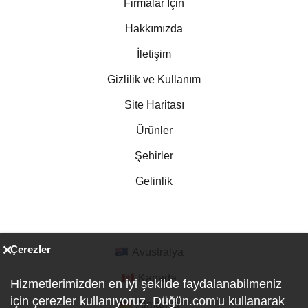
Firmalar İçin
Hakkımızda
İletişim
Gizlilik ve Kullanım
Site Haritası
Ürünler
Şehirler
Gelinlik
Çerezler
Avustralya
Kanada
Hizmetlerimizden en iyi şekilde faydalanabilmeniz
için çerezler kullanıyoruz. Düğün.com'u kullanarak
Almanya