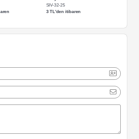
SIV-32-25
SS-2-25
baren
3 TL'den itibaren
3 TL'den i