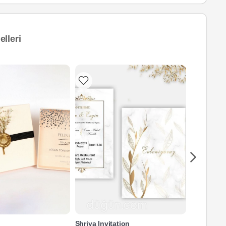
lleri
Shriya Invitation
Sail Studi