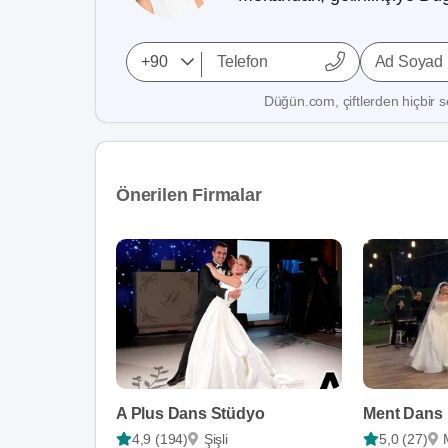
Ad Soyad
Düğün.com, çiftlerden hiçbir se
Önerilen Firmalar
A Plus Dans Stüdyo
Ment Dans
4,9 (194)
Şişli
5,0 (27)