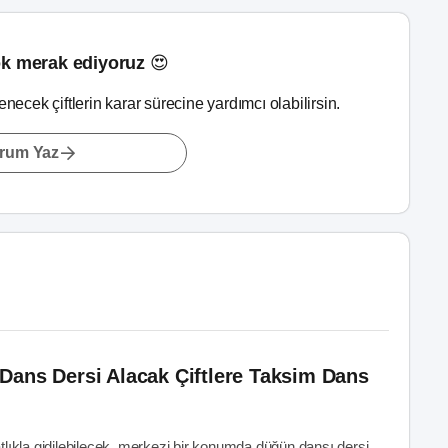
k merak ediyoruz 😍
lenecek çiftlerin karar sürecine yardımcı olabilirsin.
rum Yaz
Dans Dersi Alacak Çiftlere Taksim Dans
hatlıkla gidilebilecek, merkezi bir konumda düğün dansı dersi