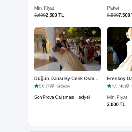
Min. Fiyat
Paket
3.600
2.500 TL
8.500
7.500
Düğün Dansı By Cenk Osman Akçaylı
Erenköy D
5,0 (7)
Kadıköy
4,9 (48)
Son Prova Çalışması Hediye!
Min. Fiyat
3.000 TL