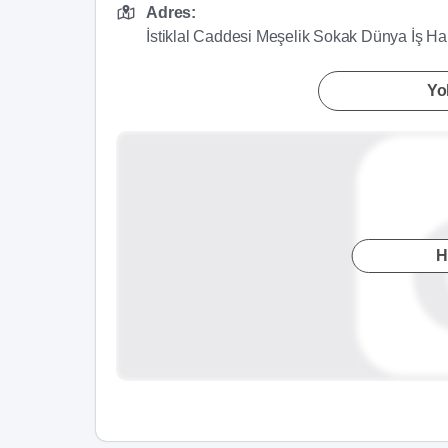
Adres:
İstiklal Caddesi Meşelik Sokak Dünya İş H
Yol
H