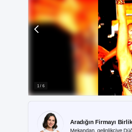
1 / 6
Aradığın Firmayı Birli
Mekandan, gelinlikçiye Düğ