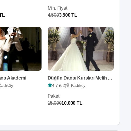
Min. Fiyat
 TL
4.500
3.500 TL
ans Akademi
Düğün Dansı Kursları Melih Altın
Kadıköy
4,7 (62)
Kadıköy
Paket
15.000
10.000 TL