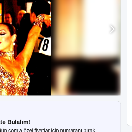
kte Bulalım!
ün.com’a özel fiyatlar için numaranı bırak.