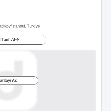
i
dıköy/İstanbul, Türkiye
 Tarifi Al
aritayı Aç