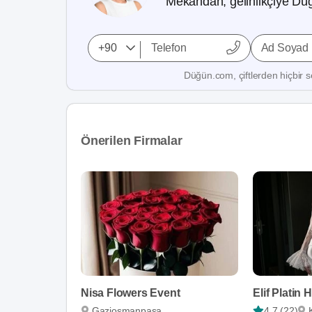
Mekandan, gelinlikçiye Düğ
Ad Soyad
Düğün.com, çiftlerden hiçbir se
Önerilen Firmalar
Nisa Flowers Event
Elif Platin
Gaziosmanpaşa
4,7 (22)