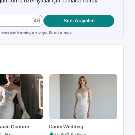
ün.com’a özel fiyatlar için numaranı bırak.
Seni Arayalım
rvisi için
komisyon veya ücret almaz.
 Haute Couture
Dante Wedding
Kadıköy
5,0 (5)
Kadıköy