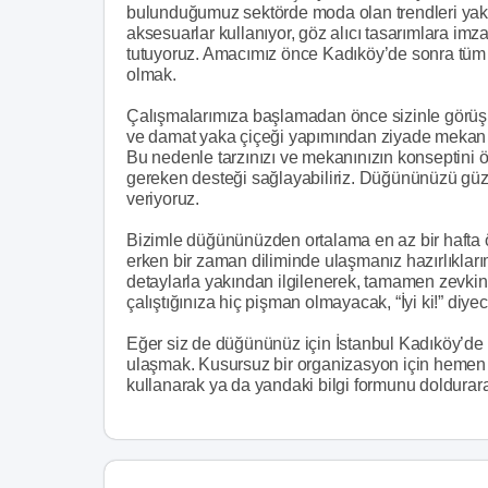
bulunduğumuz sektörde moda olan trendleri yakınd
aksesuarlar kullanıyor, göz alıcı tasarımlara imz
tutuyoruz. Amacımız önce Kadıköy’de sonra tüm İ
olmak.
Çalışmalarımıza başlamadan önce sizinle görüşüyo
ve damat yaka çiçeği yapımından ziyade mekan 
Bu nedenle tarzınızı ve mekanınızın konseptini
gereken desteği sağlayabiliriz. Düğününüzü güz
veriyoruz.
Bizimle düğününüzden ortalama en az bir hafta ön
erken bir zaman diliminde ulaşmanız hazırlıklar
detaylarla yakından ilgilenerek, tamamen zevkin
çalıştığınıza hiç pişman olmayacak, “İyi ki!” diye
Eğer siz de düğününüz için İstanbul Kadıköy’de 
ulaşmak. Kusursuz bir organizasyon için hemen sa
kullanarak ya da yandaki bilgi formunu doldurarak