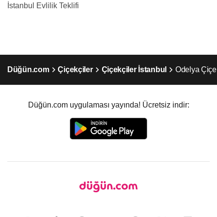
İstanbul Evlilik Teklifi
Düğün.com
Çiçekçiler
Çiçekçiler İstanbul
Odelya Çiçe
Düğün.com uygulaması yayında! Ücretsiz indir: