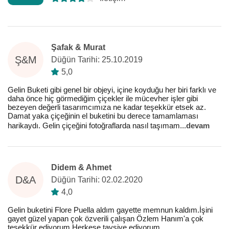
Şafak & Murat
Ş&M
Düğün Tarihi: 25.10.2019
5,0
Gelin Buketi gibi genel bir objeyi, içine koyduğu her biri farklı ve
daha önce hiç görmediğim çiçekler ile mücevher işler gibi
bezeyen değerli tasarımcımıza ne kadar teşekkür etsek az.
Damat yaka çiçeğinin el buketini bu derece tamamlaması
harikaydı. Gelin çiçeğini fotoğraflarda nasıl taşımam
...
devam
Didem & Ahmet
D&A
Düğün Tarihi: 02.02.2020
4,0
Gelin buketini Flore Puella aldım gayette memnun kaldım.İşini
gayet güzel yapan çok özverili çalışan Özlem Hanım'a çok
teşekkür ediyorum.Herkese tavsiye ediyorum.