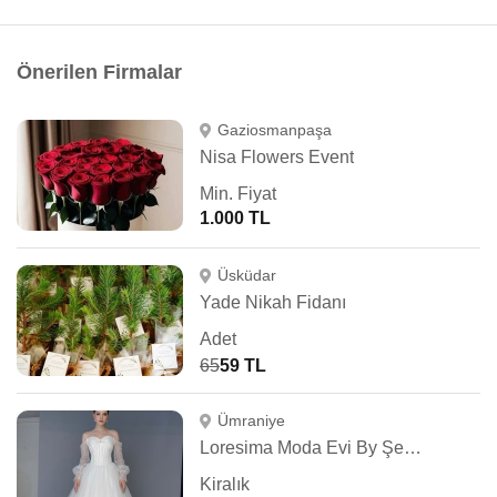
Önerilen Firmalar
Gaziosmanpaşa
Nisa Flowers Event
Min. Fiyat
1.000 TL
Üsküdar
Yade Nikah Fidanı
Adet
65
59 TL
Ümraniye
Loresima Moda Evi By Şennur Kosif
Kiralık