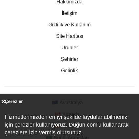
Hakkımızda
İletişim
Gizlilik ve Kullanım
Site Haritası
Ürünler
Şehirler
Gelinlik
Çerezler
Avustralya
Kanada
Hizmetlerimizden en iyi şekilde faydalanabilmeniz
için çerezler kullanıyoruz. Düğün.com'u kullanarak
Almanya
çerezlere izin vermiş olursunuz.
Suudi Arabistan