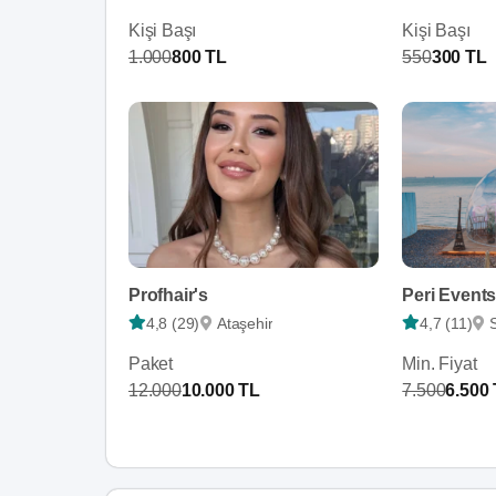
Kişi Başı
Kişi Başı
1.000
800 TL
550
300 TL
Profhair's
Peri Events 
4,8 (29)
Ataşehir
4,7 (11)
Paket
Min. Fiyat
12.000
10.000 TL
7.500
6.500