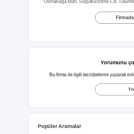
Osmanaga Mah. Sogutlucesme Cd. Tulumbac
Firmada
Yorumunu ço
Bu firma ile ilgili tecrübelerini yazarak ev
Yo
Popüler Aramalar