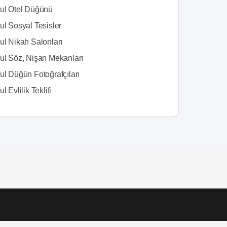
bul Otel Düğünü
ul Sosyal Tesisler
ul Nikah Salonları
bul Söz, Nişan Mekanları
ul Düğün Fotoğrafçıları
l Evlilik Teklifi