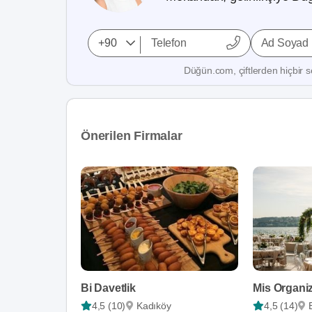
Ad Soyad
Düğün.com, çiftlerden hiçbir se
Önerilen Firmalar
Bi Davetlik
Mis Organi
4,5 (10)
Kadıköy
4,5 (14)