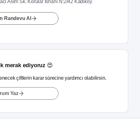
i Asim Sk. Korular Ishani N:2/42 Kadikoy
n Randevu Al
k merak ediyoruz 😍
lenecek çiftlerin karar sürecine yardımcı olabilirsin.
rum Yaz