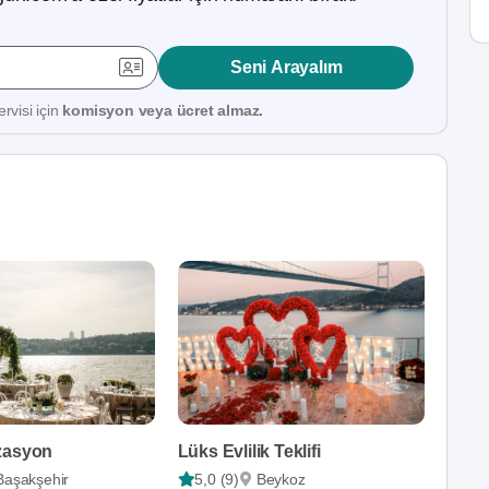
Seni Arayalım
rvisi için
komisyon veya ücret almaz.
zasyon
Lüks Evlilik Teklifi
Başakşehir
5,0 (9)
Beykoz