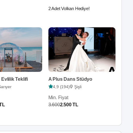
2 Adet Volkan Hediye!
Evlilik Teklifi
A Plus Dans Stüdyo
Sarıyer
4,9 (194)
Şişli
Min. Fiyat
 TL
3.600
2.500 TL