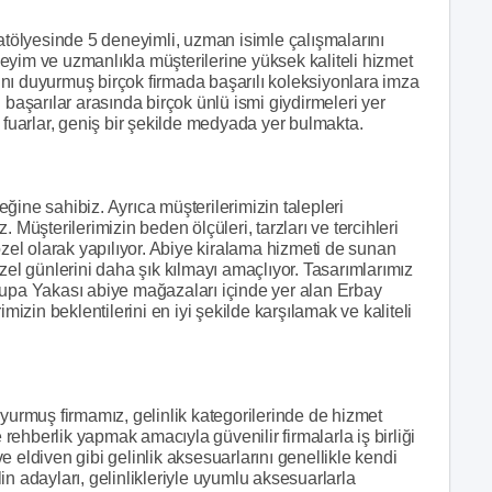
 atölyesinde 5 deneyimli, uzman isimle çalışmalarını
eyim ve uzmanlıkla müşterilerine yüksek kaliteli hizmet
nı duyurmuş birçok firmada başarılı koleksiyonlara imza
 başarılar arasında birçok ünlü ismi giydirmeleri yer
 fuarlar, geniş bir şekilde medyada yer bulmakta.
ğine sahibiz. Ayrıca müşterilerimizin talepleri
 Müşterilerimizin beden ölçüleri, tarzları ve tercihleri
özel olarak yapılıyor. Abiye kiralama hizmeti de sunan
zel günlerini daha şık kılmayı amaçlıyor. Tasarımlarımız
rupa Yakası abiye mağazaları içinde yer alan Erbay
mizin beklentilerini en iyi şekilde karşılamak ve kaliteli
uyurmuş firmamız, gelinlik kategorilerinde de hizmet
ehberlik yapmak amacıyla güvenilir firmalarla iş birliği
 eldiven gibi gelinlik aksesuarlarını genellikle kendi
n adayları, gelinlikleriyle uyumlu aksesuarlarla