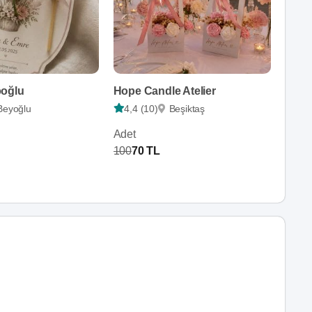
poğlu
Hope Candle Atelier
Beyoğlu
4,4 (10)
Beşiktaş
Adet
100
70 TL