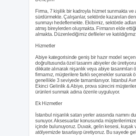
Firma, 7 kişilik bir kadroyla hizmet sunmakta ve
sürdürmekte. Çalışanlar, sektörde kazanılan den
sunmayı hedeflemekte. Ekibimiz, sektörde adları
atmış bireylerden oluşmakta. Firmanın elde ettiği
almakta. Düzenlediğimiz defileler ve katıldığımız
Hizmetler
Abiye kategorisinde geniş bir hazır model seçene
doğrultusunda özel tasarım abiyeler de üretiyoruz.
dikkate alınarak nişanlık veya abiye tasarımları 
firmamız, müşterilere farklı seçenekler sunarak ö
genellikle 3 seviyede tamamlanıyor. İstanbul Av
Ekinci Gelinlik & Abiye, prova sürecini müşterileri
ürünleri sunmak adına özenle uyguluyor.
Ek Hizmetler
İstanbul nişanlık satan yerler arasında namını d
sunuyor. Aksesuarlar konusunda müşterilerimize r
içinde bulunuyoruz. Duvak, gelin kesesi, kuşak ve
atölyemizde tasarlayıp üretiyoruz. Bu sayede geli