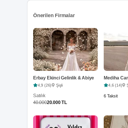
Önerilen Firmalar
Erbay Ekinci Gelinlik & Abiye
Mediha Ca
4,9 (26)
Şişli
4,6 (14)
Satılık
6 Taksit
40.000
20.000 TL