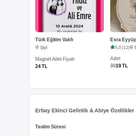
Türk Eğitim Vakfı
Esra Eyyü
Şişli
5,0 (12)
Adet
Magnet Adet Fiyatı
39
19 TL
24 TL
Erbay Ekinci Gelinlik & Abiye Özellikler
Teslim Süresi