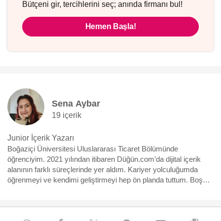
Bütçeni gir, tercihlerini seç; anında firmanı bul!
Hemen Başla!
Sena Aybar
19 içerik
Junior İçerik Yazarı
Boğaziçi Üniversitesi Uluslararası Ticaret Bölümünde
öğrenciyim. 2021 yılından itibaren Düğün.com’da dijital içerik
alanının farklı süreçlerinde yer aldım. Kariyer yolculuğumda
öğrenmeyi ve kendimi geliştirmeyi hep ön planda tuttum. Boş
zamanlarımı çeviri yaparak değerlendiriyorum. Çeviri, benim
için sadece bir uğraş değil, aynı zamanda eğlenceli bir öğrenme
süreci de! Bu sayede farklı kültürlerin derinliklerine dalabildiğimi