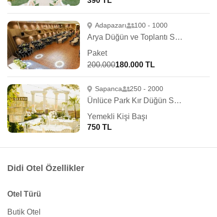
390 TL
Adapazarı
100 - 1000
Arya Düğün ve Toplantı Salonu
Paket
200.000
180.000 TL
Sapanca
250 - 2000
Ünlüce Park Kır Düğün Salonu
Yemekli Kişi Başı
750 TL
Didi Otel Özellikler
Otel Türü
Butik Otel