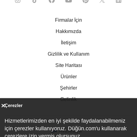
Firmalar İçin
Hakkımızda
İletişim
Gizlilik ve Kullanım
Site Haritası
Ürünler
Şehirler
Gelinlik
Çerezler
Hizmetlerimizden en iyi şekilde faydalanabilmeniz
için çerezler kullanıyoruz. Düğün.com'u kullanarak
Avustralya
çerezlere izin vermiş olursunuz.