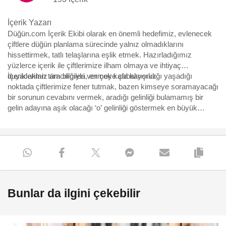
İçerik Yazarı
Düğün.com İçerik Ekibi olarak en önemli hedefimiz, evlenecek
çiftlere düğün planlama sürecinde yalnız olmadıklarını
hissettirmek, tatlı telaşlarına eşlik etmek. Hazırladığımız
yüzlerce içerik ile çiftlerimize ilham olmaya ve ihtiyaç
duyacakları tüm bilgileri vermeye çabalıyoruz.
İçeriklerimiz aracılığıyla, en çok kafa karışıklığı yaşadığı
noktada çiftlerimize fener tutmak, bazen kimseye soramayacağı
bir sorunun cevabını vermek, aradığı gelinliği bulamamış bir
gelin adayına aşık olacağı ‘o’ gelinliği göstermek en büyük
motivasyonumuz. Yürüdükleri bu uzun, bazen eğlenceli bazen
çetin yolda, yüzbinlerce çiftin yol arkadaşı olmaktan büyük
mutluluk duyuyoruz ve hep söylediğimiz gibi “Aşk için, aşkla
çalışıyoruz.”
Bunlar da ilgini çekebilir